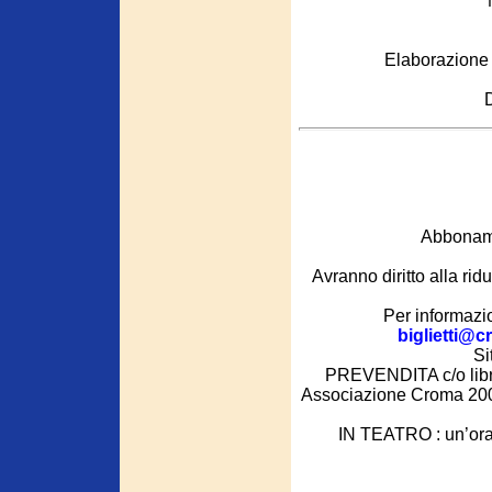
Elaborazione 
D
Abboname
Avranno diritto alla ri
Per informazio
biglietti@c
Si
PREVENDITA c/o librer
Associazione Croma 2000
IN TEATRO : un’ora pr