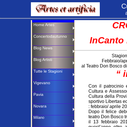
C
CRO
InCanto 
Stagion
Febbraio/apr
al Teatro Don Bosco di
“ 
Con il patrocinio
Cultura e Assesso
Cultura della Prov
sportivo Libertas 
: febbraio/ aprile 2
Dopo il felice deb
teatro Don Bosco tr
il 13 febbraio 2
quest’anno oltre 