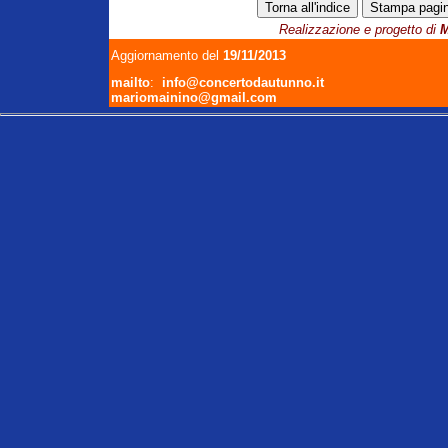
Realizzazione e progetto di
M
Aggiornamento del
19/11/2013
mailto
:
info@concertodautunno.it
mariomainino@gmail.com