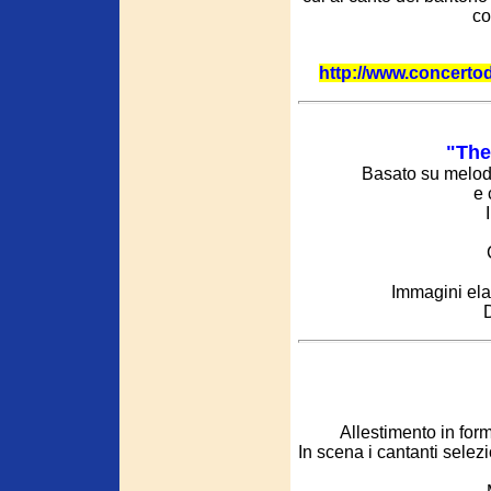
co
http://www.concerto
"The
Basato su melodie
e 
Immagini ela
D
Allestimento in fo
In scena i cantanti sele