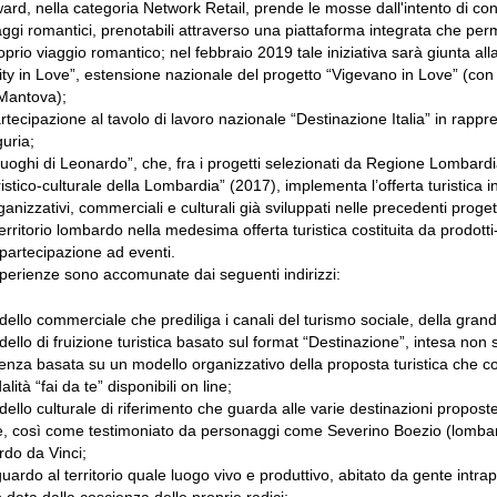
ard, nella categoria Network Retail, prende le mosse dall'intento di co
aggi romantici, prenotabili attraverso una piattaforma integrata che perme
oprio viaggio romantico; nel febbraio 2019 tale iniziativa sarà giunta alla
ity in Love”, estensione nazionale del progetto “Vigevano in Love” (con 
Mantova);
rtecipazione al tavolo di lavoro nazionale “Destinazione Italia” in ra
guria;
 luoghi di Leonardo”, che, fra i progetti selezionati da Regione Lombardi
ristico-culturale della Lombardia” (2017), implementa l’offerta turistica
ganizzativi, commerciali e culturali già sviluppati nelle precedenti pro
 territorio lombardo nella medesima offerta turistica costituita da prodo
 partecipazione ad eventi.
sperienze sono accomunate dai seguenti indirizzi:
ello commerciale che prediliga i canali del turismo sociale, della grande
ello di fruizione turistica basato sul format “Destinazione”, intesa n
enza basata su un modello organizzativo della proposta turistica che coniu
lità “fai da te” disponibili on line;
ello culturale di riferimento che guarda alle varie destinazioni proposte 
, così come testimoniato da personaggi come Severino Boezio (lombardo d
do da Vinci;
uardo al territorio quale luogo vivo e produttivo, abitato da gente intr
 data dalla coscienza delle proprie radici;