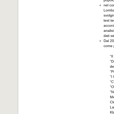
nel co
Lombar
svolgi
test t
accord
analis
dati s
Dal 20
come p
“I
“D
de
“P
“I
“C
“O
“N
Me
Cl
La
Kl