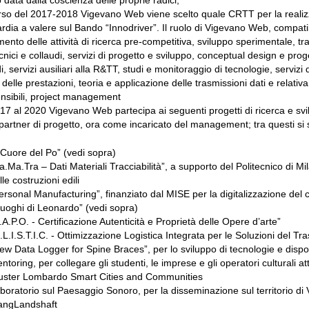
rso del 2017-2018 Vigevano Web viene scelto quale CRTT per la realizz
dia a valere sul Bando “Innodriver”. Il ruolo di Vigevano Web, compatibil
mento delle attività di ricerca pre-competitiva, sviluppo sperimentale, t
ecnici e collaudi, servizi di progetto e sviluppo, conceptual design e pro
i, servizi ausiliari alla R&TT, studi e monitoraggio di tecnologie, servizi
i delle prestazioni, teoria e applicazione delle trasmissioni dati e relativ
ensibili, project management
17 al 2020 Vigevano Web partecipa ai seguenti progetti di ricerca e svilup
artner di progetto, ora come incaricato del management; tra questi si
l Cuore del Po” (vedi sopra)
a.Ma.Tra – Dati Materiali Tracciabilità”, a supporto del Politecnico di Mi
lle costruzioni edili
ersonal Manufacturing”, finanziato dal MISE per la digitalizzazione del 
 luoghi di Leonardo” (vedi sopra)
.A.P.O. - Certificazione Autenticità e Proprietà delle Opere d’arte”
.L.I.S.T.I.C. - Ottimizzazione Logistica Integrata per le Soluzioni del T
ew Data Logger for Spine Braces”, per lo sviluppo di tecnologie e disposit
ntoring, per collegare gli studenti, le imprese e gli operatori culturali 
uster Lombardo Smart Cities and Communities
boratorio sul Paesaggio Sonoro, per la disseminazione sul territorio di
angLandshaft