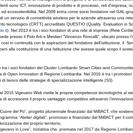
lenti sono ICT, innovazione di prodotto e di processo, reti d'impresa, n
 ed ecosostenibilità. Nel 2008 entra come socio fondatore nel GAL-grup
di un servizio di connettività wireless per le aziende attraverso una rete
nto tecnologico (CRTT) accreditato QUESTIO (Quality Evaluation in Sc
o.it
). Nel 2013 è tra i soci fondatori di una rete di imprese (Rete Corti
 sede presso il Polo Arti e Mestieri "Vincenzo Roncalli", ubicato presso 
così in continuità con le aspirazioni del fondatore dell'istituzione, il S
i beni alla costituzione di una Istituzione che avesse quale scopo il soste
 tra i soci fondatori del Cluster Lombardo Smart Cities and Communities
a di Open Innovation di Regione Lombardia. Nel 2016 è tra i promotori
di lavoro delle strategie di specializzazione intelligente (S3).
dal 2015 Vigevano Web mette le proprie competenze tecnologiche al se
 di accrescere il proprio vantaggio competitivo attraverso l’innovazione
:
l Cuore del Po”, progetto pluriennale finanziato dal MiBACT, che sostiene
ogramma “Atelier digitali”, promosso e finanziato dal MiBACT per il coi
lorizzazione del proprio territorio;
igevano in Love”, iniziativa che, premiata nel 2017 da Regione Lombar