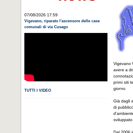
07/08/2026 17:59
Vigevano, riparato l'ascensore delle case
comunali di via Cusago
Vigevano W
avere a di
connotazion
primi siti
giorno.
TUTTI I VIDEO
Già dagli 
di pubblic
d'ambiente
sviluppato
Dal 2006 i