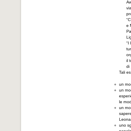
Aw
vi
pr
“C
e 
Pa
Li
“I
tu
or
il
di
Tali e
un mod
un mod
esperi
le moda
un mod
sapere
Leonar
uno sg
popolo