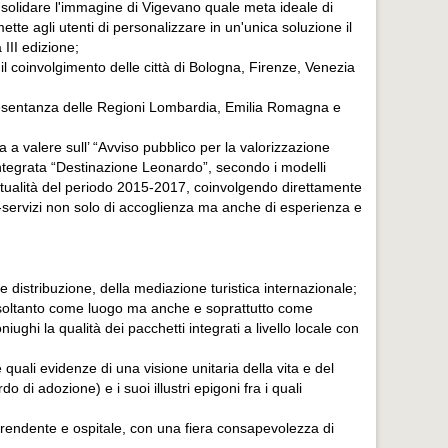
nsolidare l'immagine di Vigevano quale meta ideale di
tte agli utenti di personalizzare in un'unica soluzione il
 III edizione;
il coinvolgimento delle città di Bologna, Firenze, Venezia
ppresentanza delle Regioni Lombardia, Emilia Romagna e
a a valere sull’ “Avviso pubblico per la valorizzazione
 integrata “Destinazione Leonardo”, secondo i modelli
gettualità del periodo 2015-2017, coinvolgendo direttamente
tti-servizi non solo di accoglienza ma anche di esperienza e
 distribuzione, della mediazione turistica internazionale;
on soltanto come luogo ma anche e soprattutto come
ghi la qualità dei pacchetti integrati a livello locale con
quali evidenze di una visione unitaria della vita e del
i adozione) e i suoi illustri epigoni fra i quali
aprendente e ospitale, con una fiera consapevolezza di