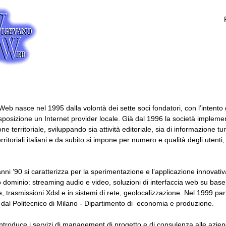
eb nasce nel 1995 dalla volontà dei sette soci fondatori, con l’intento d
sposizione un Internet provider locale. Già dal 1996 la società impleme
e territoriale, sviluppando sia attività editoriale, sia di informazione tu
 territoriali italiani e da subito si impone per numero e qualità degli ut
anni ’90 si caratterizza per la sperimentazione e l’applicazione innovat
o dominio: streaming audio e video, soluzioni di interfaccia web su base d
, trasmissioni Xdsl e in sistemi di rete, geolocalizzazione. Nel 1999 parte
 dal Politecnico di Milano - Dipartimento di economia e produzione.
ntroduce i servizi di management di progetto e di consulenza alle aziend