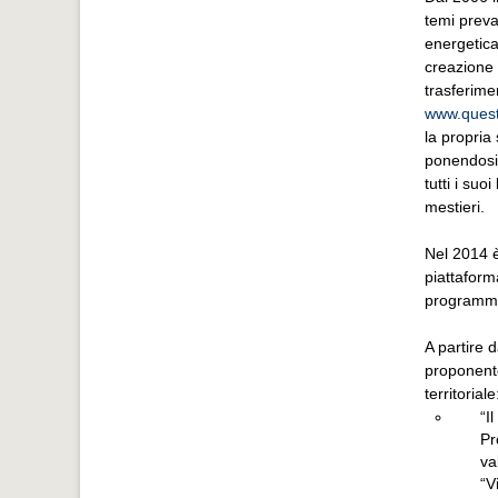
temi preva
energetica
creazione 
trasferime
www.questi
la propria
ponendosi 
tutti i suo
mestieri.
Nel 2014 è
piattaform
programmi 
A partire 
proponente
territoriale
“I
Pr
va
“V