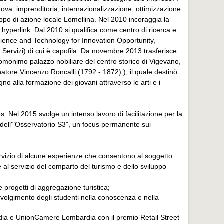
uova imprenditoria, internazionalizzazione, ottimizzazione
po di azione locale Lomellina. Nel 2010 incoraggia la
 hyperlink. Dal 2010 si qualifica come centro di ricerca e
ience and Technology for Innovation Opportunity,
le Servizi) di cui è capofila. Da novembre 2013 trasferisce
l'omonimo palazzo nobiliare del centro storico di Vigevano,
enatore Vincenzo Roncalli (1792 - 1872) ), il quale destinò
gno alla formazione dei giovani attraverso le arti e i
. Nel 2015 svolge un intenso lavoro di facilitazione per la
 dell'"Osservatorio S3", un focus permanente sui
rvizio di alcune esperienze che consentono al soggetto
 al servizio del comparto del turismo e dello sviluppo
 progetti di aggregazione turistica;
nvolgimento degli studenti nella conoscenza e nella
dia e UnionCamere Lombardia con il premio Retail Street