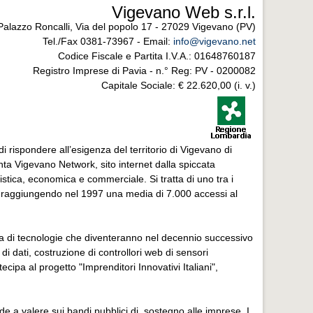
Vigevano Web s.r.l.
Palazzo Roncalli, Via del popolo 17 - 27029 Vigevano (PV)
Tel./Fax 0381-73967 - Email:
info@vigevano.net
Codice Fiscale e Partita I.V.A.: 01648760187
Registro Imprese di Pavia - n.° Reg: PV - 0200082
Capitale Sociale: € 22.620,00 (i. v.)
i rispondere all’esigenza del territorio di Vigevano di
nta Vigevano Network, sito internet dalla spiccata
ristica, economica e commerciale. Si tratta di uno tra i
enti, raggiungendo nel 1997 una media di 7.000 accessi al
iva di tecnologie che diventeranno nel decennio successivo
i dati, costruzione di controllori web di sensori
cipa al progetto "Imprenditori Innovativi Italiani",
e a valere sui bandi pubblici di sostegno alle imprese. I