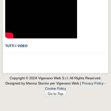
Videonews
Videonews
Eventi
Eventi
CHI SIAMO
CHI SIAMO
TUTTI I VIDEO
CITTÀ
CITTÀ
Guida turistica rapida
Copyright © 2024 Vigevano Web S.r.l. All Rights Reserved.
Guida turistica rapida
Designed by Marina Sturino per Vigevano Web |
Privacy Policy
-
Cookie Policy
Musica e teatro
Go to Top
Musica e teatro
Distretto industriale