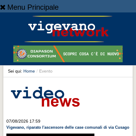
Menu Principale
Home
Home
NEWS
NEWS
Cronaca
Cronaca
Sei qui:
Home
/
Evento
Artes et Artificia
Artes et Artificia
Sport
Sport
Territorio
07/08/2026 17:59
Vigevano, riparato l'ascensore delle case comunali di via Cusago
Territorio