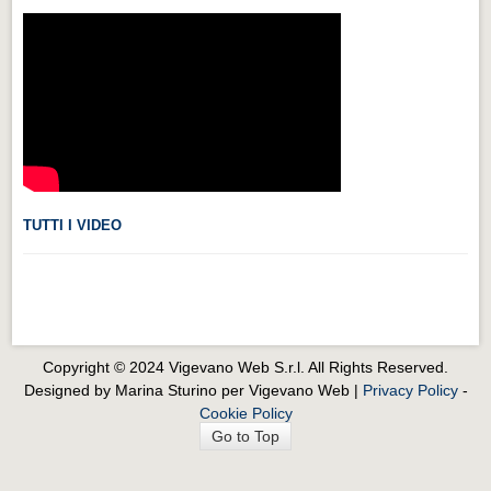
Videonews
Videonews
Eventi
Eventi
CHI SIAMO
CHI SIAMO
TUTTI I VIDEO
CITTÀ
CITTÀ
Guida turistica rapida
Guida turistica rapida
Copyright © 2024 Vigevano Web S.r.l. All Rights Reserved.
Designed by Marina Sturino per Vigevano Web |
Privacy Policy
-
Musica e teatro
Cookie Policy
Musica e teatro
Go to Top
Distretto industriale