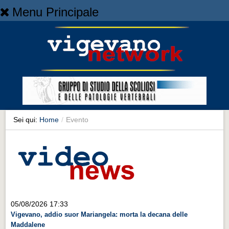
Menu Principale
Home
Home
NEWS
NEWS
Cronaca
Cronaca
Sei qui:
Home
/
Evento
Artes et Artificia
Artes et Artificia
Sport
Sport
Territorio
05/08/2026 17:33
Vigevano, addio suor Mariangela: morta la decana delle
Territorio
Maddalene