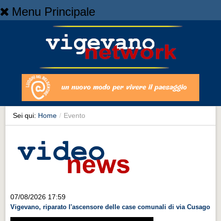
Menu Principale
Home
Home
NEWS
NEWS
Cronaca
Cronaca
Sei qui:
Home
/
Evento
Artes et Artificia
Artes et Artificia
Sport
Sport
Territorio
07/08/2026 17:59
Vigevano, riparato l'ascensore delle case comunali di via Cusago
Territorio