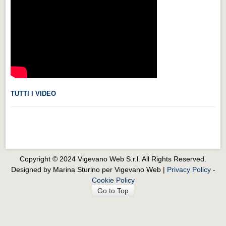
Videonews
Videonews
Eventi
Eventi
CHI SIAMO
CHI SIAMO
TUTTI I VIDEO
CITTÀ
CITTÀ
Guida turistica rapida
Copyright © 2024 Vigevano Web S.r.l. All Rights Reserved.
Guida turistica rapida
Designed by Marina Sturino per Vigevano Web |
Privacy Policy
-
Cookie Policy
Musica e teatro
Go to Top
Musica e teatro
Distretto industriale