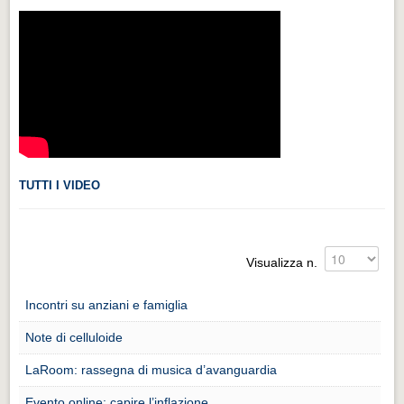
Videonews
Videonews
Eventi
Eventi
CHI SIAMO
CHI SIAMO
TUTTI I VIDEO
CITTÀ
CITTÀ
Guida turistica rapida
Visualizza n.
Guida turistica rapida
Incontri su anziani e famiglia
Musica e teatro
Note di celluloide
Musica e teatro
LaRoom: rassegna di musica d’avanguardia
Distretto industriale
Evento online: capire l’inflazione