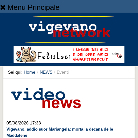
Menu Principale
Home
Home
NEWS
NEWS
Cronaca
Cronaca
Sei qui:
Home
/
NEWS
/
Eventi
Artes et Artificia
Artes et Artificia
Sport
Sport
Territorio
05/08/2026 17:33
Vigevano, addio suor Mariangela: morta la decana delle
Territorio
Maddalene