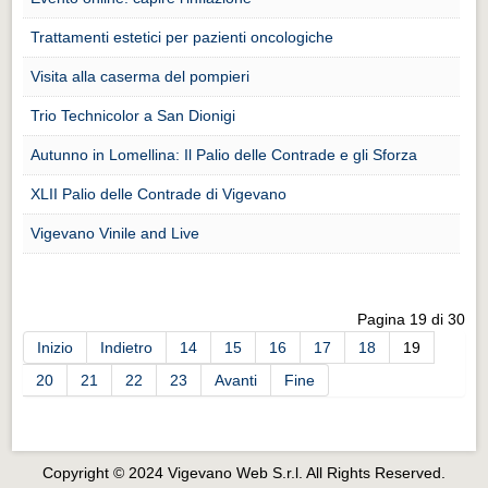
Distretto industriale
Trattamenti estetici per pazienti oncologiche
Muoversi a Vigevano
Visita alla caserma del pompieri
Muoversi a Vigevano
Trio Technicolor a San Dionigi
Cultura e turismo 4.0
Autunno in Lomellina: Il Palio delle Contrade e gli Sforza
Cultura e turismo 4.0
XLII Palio delle Contrade di Vigevano
PROGETTI
PROGETTI
Vigevano Vinile and Live
Progetti Aperti
Progetti Aperti
Pagina 19 di 30
Progetti Realizzati
Inizio
Indietro
14
15
16
17
18
19
Progetti Realizzati
20
21
22
23
Avanti
Fine
EVENTI
EVENTI
Copyright © 2024 Vigevano Web S.r.l. All Rights Reserved.