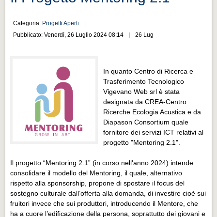
Distretto industriale
Muoversi a Vigevano
Categoria:
Progetti Aperti
Pubblicato: Venerdì, 26 Luglio 2024 08:14
26 Lug
Muoversi a Vigevano
Cultura e turismo 4.0
Cultura e turismo 4.0
In quanto Centro di Ricerca e
Trasferimento Tecnologico
PROGETTI
Vigevano Web srl è stata
designata da CREA-Centro
PROGETTI
Ricerche Ecologia Acustica e da
Progetti Aperti
Diapason Consortium quale
fornitore dei servizi ICT relativi al
Progetti Aperti
progetto "Mentoring 2.1".
Progetti Realizzati
Il progetto “Mentoring 2.1” (in corso nell'anno 2024) intende
Progetti Realizzati
consolidare il modello del Mentoring, il quale, alternativo
rispetto alla sponsorship, propone di spostare il focus del
EVENTI
sostegno culturale dall’offerta alla domanda, di investire cioè sui
EVENTI
fruitori invece che sui produttori, introducendo il Mentore, che
ha a cuore l’edificazione della persona, soprattutto dei giovani e