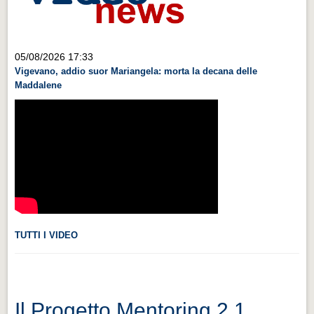
Videonews
Videonews
05/08/2026 17:33
Eventi
Vigevano, addio suor Mariangela: morta la decana delle
Eventi
Maddalene
CHI SIAMO
CHI SIAMO
CITTÀ
CITTÀ
Guida turistica rapida
Guida turistica rapida
TUTTI I VIDEO
Musica e teatro
Musica e teatro
Distretto industriale
Il Progetto Mentoring 2.1