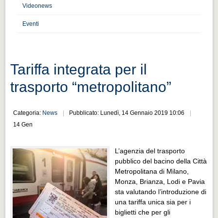
Distretto industriale
Videonews
Muoversi a Vigevano
Eventi
Muoversi a Vigevano
Cultura e turismo 4.0
Tariffa integrata per il
Cultura e turismo 4.0
trasporto “metropolitano”
PROGETTI
PROGETTI
Categoria:
News
Pubblicato: Lunedì, 14 Gennaio 2019 10:06
Progetti Aperti
14 Gen
Progetti Aperti
L’agenzia del trasporto
Progetti Realizzati
pubblico del bacino della Città
Progetti Realizzati
Metropolitana di Milano,
Monza, Brianza, Lodi e Pavia
EVENTI
sta valutando l’introduzione di
EVENTI
una tariffa unica sia per i
biglietti che per gli