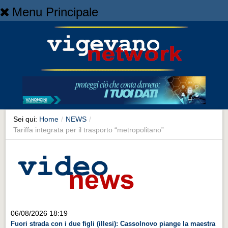
Menu Principale
Home
Home
NEWS
NEWS
Cronaca
Cronaca
Sei qui:
Home
/
NEWS
/
Tariffa integrata per il trasporto “metropolitano”
Artes et Artificia
Artes et Artificia
Sport
Sport
Territorio
06/08/2026 18:19
Territorio
Fuori strada con i due figli (illesi): Cassolnovo piange la maestra