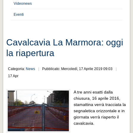
Distretto industriale
Videonews
Muoversi a Vigevano
Eventi
Muoversi a Vigevano
Cultura e turismo 4.0
Cavalcavia La Marmora: oggi
Cultura e turismo 4.0
la riapertura
PROGETTI
PROGETTI
Categoria:
News
Pubblicato: Mercoledì, 17 Aprile 2019 09:03
Progetti Aperti
17 Apr
Progetti Aperti
A tre anni esatti dalla
Progetti Realizzati
chiusura, 16 aprile 2016,
Progetti Realizzati
stamattina verrà tracciata la
segnaletica orizzontale e in
EVENTI
giornata verrà riaperto il
EVENTI
cavalcavia.