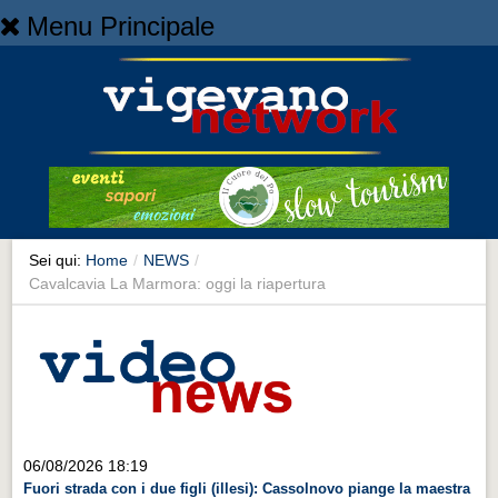
Menu Principale
Home
Home
NEWS
NEWS
Cronaca
Cronaca
Sei qui:
Home
/
NEWS
/
Cavalcavia La Marmora: oggi la riapertura
Artes et Artificia
Artes et Artificia
Sport
Sport
Territorio
06/08/2026 18:19
Territorio
Fuori strada con i due figli (illesi): Cassolnovo piange la maestra