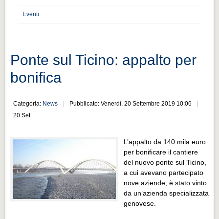
Distretto industriale
Eventi
Muoversi a Vigevano
Muoversi a Vigevano
Cultura e turismo 4.0
Ponte sul Ticino: appalto per
Cultura e turismo 4.0
bonifica
PROGETTI
PROGETTI
Categoria:
News
Pubblicato: Venerdì, 20 Settembre 2019 10:06
20 Set
Progetti Aperti
Progetti Aperti
L’appalto da 140 mila euro
per bonificare il cantiere
Progetti Realizzati
del nuovo ponte sul Ticino,
Progetti Realizzati
a cui avevano partecipato
nove aziende, è stato vinto
EVENTI
da un’azienda specializzata
EVENTI
genovese.