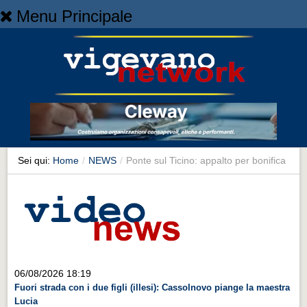
Menu Principale
Home
Home
NEWS
NEWS
Cronaca
Cronaca
Sei qui:
Home
/
NEWS
/
Ponte sul Ticino: appalto per bonifica
Artes et Artificia
Artes et Artificia
Sport
Sport
Territorio
06/08/2026 18:19
Fuori strada con i due figli (illesi): Cassolnovo piange la maestra
Territorio
Lucia