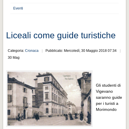
Distretto industriale
Eventi
Muoversi a Vigevano
Muoversi a Vigevano
Cultura e turismo 4.0
Liceali come guide turistiche
Cultura e turismo 4.0
Categoria:
Cronaca
Pubblicato: Mercoledì, 30 Maggio 2018 07:34
PROGETTI
30 Mag
PROGETTI
Progetti Aperti
Progetti Aperti
Gli studenti di
Vigevano
Progetti Realizzati
saranno guide
Progetti Realizzati
per i turisti a
Morimondo
EVENTI
EVENTI