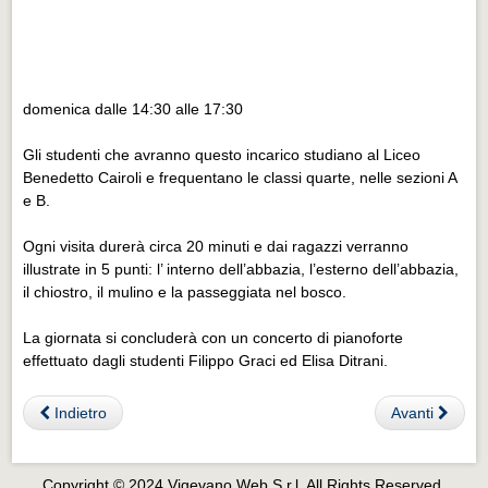
Eventi Vigevano
Eventi Vigevano
Eventi Pavia
domenica dalle 14:30 alle 17:30
Eventi Pavia
Gli studenti che avranno questo incarico studiano al Liceo
Benedetto Cairoli e frequentano le classi quarte, nelle sezioni A
e B.
Ogni visita durerà circa 20 minuti e dai ragazzi verranno
illustrate in 5 punti: l’ interno dell’abbazia, l’esterno dell’abbazia,
il chiostro, il mulino e la passeggiata nel bosco.
La giornata si concluderà con un concerto di pianoforte
effettuato dagli studenti Filippo Graci ed Elisa Ditrani.
Indietro
Avanti
Copyright © 2024 Vigevano Web S.r.l. All Rights Reserved.