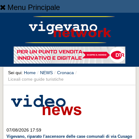
Menu Principale
Home
Home
NEWS
NEWS
Cronaca
Cronaca
Sei qui:
Home
/
NEWS
/
Cronaca
/
Liceali come guide turistiche
Artes et Artificia
Artes et Artificia
Sport
Sport
Territorio
07/08/2026 17:59
Territorio
Vigevano, riparato l'ascensore delle case comunali di via Cusago