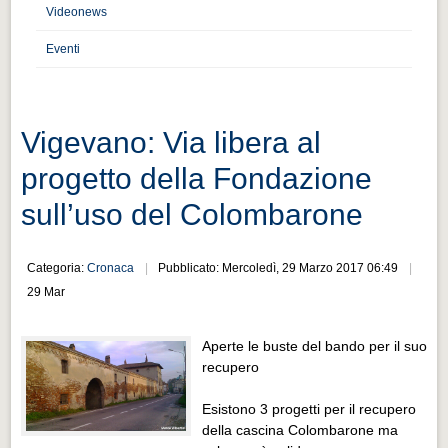
Distretto industriale
Videonews
Muoversi a Vigevano
Eventi
Muoversi a Vigevano
Cultura e turismo 4.0
Vigevano: Via libera al
Cultura e turismo 4.0
progetto della Fondazione
PROGETTI
sull’uso del Colombarone
PROGETTI
Progetti Aperti
Categoria:
Cronaca
Pubblicato: Mercoledì, 29 Marzo 2017 06:49
Progetti Aperti
29 Mar
Progetti Realizzati
Aperte le buste del bando per il suo
Progetti Realizzati
recupero
EVENTI
Esistono 3 progetti per il recupero
EVENTI
della cascina Colombarone ma