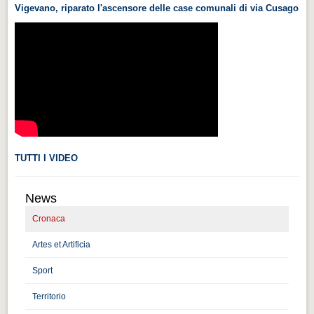
Vigevano, riparato l'ascensore delle case comunali di via Cusago
Videonews
Videonews
Eventi
Eventi
CHI SIAMO
CHI SIAMO
CITTÀ
TUTTI I VIDEO
CITTÀ
News
Guida turistica rapida
Cronaca
Guida turistica rapida
Artes et Artificia
Musica e teatro
Musica e teatro
Sport
Territorio
Distretto industriale