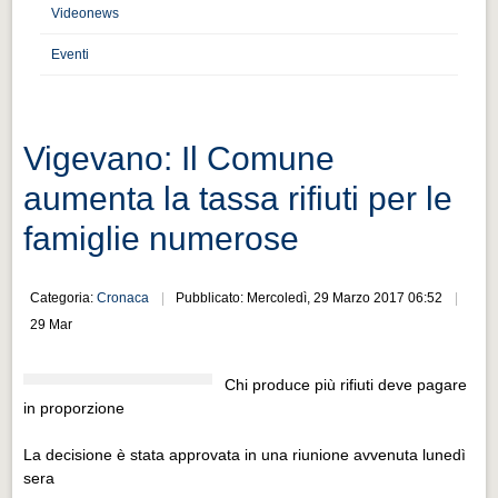
Distretto industriale
Videonews
Muoversi a Vigevano
Eventi
Muoversi a Vigevano
Cultura e turismo 4.0
Vigevano: Il Comune
Cultura e turismo 4.0
aumenta la tassa rifiuti per le
PROGETTI
famiglie numerose
PROGETTI
Progetti Aperti
Categoria:
Cronaca
Pubblicato: Mercoledì, 29 Marzo 2017 06:52
Progetti Aperti
29 Mar
Progetti Realizzati
Chi produce più rifiuti deve pagare
Progetti Realizzati
in proporzione
EVENTI
La decisione è stata approvata in una riunione avvenuta lunedì
EVENTI
sera