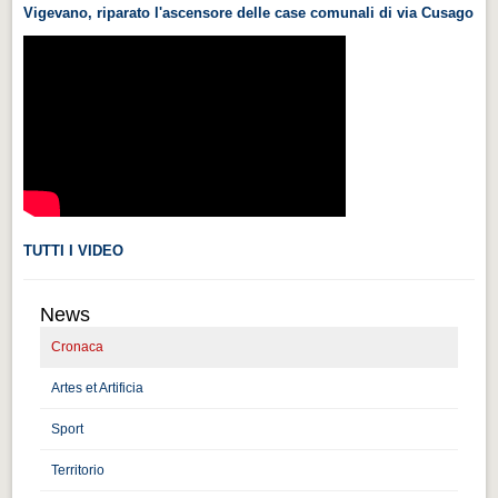
Vigevano, riparato l'ascensore delle case comunali di via Cusago
Videonews
Videonews
Eventi
Eventi
CHI SIAMO
CHI SIAMO
CITTÀ
TUTTI I VIDEO
CITTÀ
News
Guida turistica rapida
Cronaca
Guida turistica rapida
Artes et Artificia
Musica e teatro
Musica e teatro
Sport
Territorio
Distretto industriale