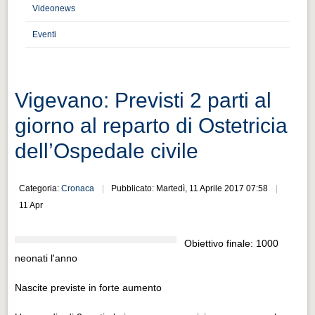
Distretto industriale
Videonews
Muoversi a Vigevano
Eventi
Muoversi a Vigevano
Cultura e turismo 4.0
Vigevano: Previsti 2 parti al
Cultura e turismo 4.0
giorno al reparto di Ostetricia
PROGETTI
dell’Ospedale civile
PROGETTI
Progetti Aperti
Categoria:
Cronaca
Pubblicato: Martedì, 11 Aprile 2017 07:58
Progetti Aperti
11 Apr
Progetti Realizzati
Obiettivo finale: 1000
Progetti Realizzati
neonati l'anno
EVENTI
Nascite previste in forte aumento
EVENTI