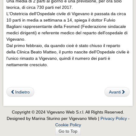
Una media di 2 parti al giorno e una previsione, per ora solo
Eventi Vigevano
teorica, di circa 730 parti nel 2017.
Eventi Vigevano
L'Ostetricia dell'Ospedale civile di Vigevano è passata da circa
10 parti in media a settimana a 14, spiega il dottor Fulvio
Eventi Pavia
Bagliani rappresentante della Fesmed (Federazione sindacale
Eventi Pavia
medici dirigenti) e referente medico del reparto dell'ospedale di
Vigevano.
Dal primo febbraio, da quando cioè è stato chiuso il reparto
della Clinica Beato Matteo, il punto nascite dell'Ospedale civile è
l'unico rimasto a Vigevano, quindi il numero dei parti è
nettamente cresciuto.
Indietro
Avanti
Copyright © 2024 Vigevano Web S.r.l. All Rights Reserved.
Designed by Marina Sturino per Vigevano Web |
Privacy Policy
-
Cookie Policy
Go to Top