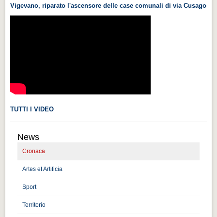
Vigevano, riparato l'ascensore delle case comunali di via Cusago
Videonews
Videonews
Eventi
Eventi
CHI SIAMO
CHI SIAMO
CITTÀ
TUTTI I VIDEO
CITTÀ
News
Guida turistica rapida
Cronaca
Guida turistica rapida
Artes et Artificia
Musica e teatro
Musica e teatro
Sport
Territorio
Distretto industriale