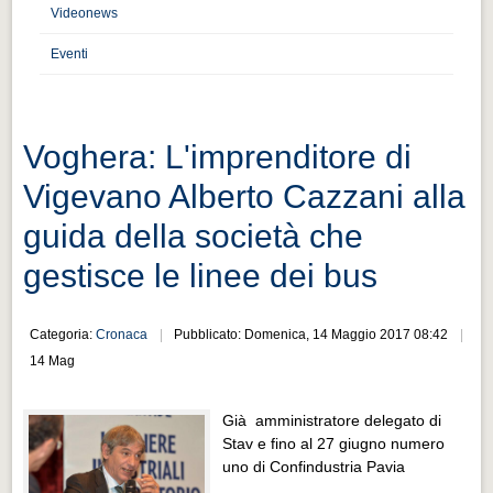
Distretto industriale
Videonews
Muoversi a Vigevano
Eventi
Muoversi a Vigevano
Cultura e turismo 4.0
Voghera: L'imprenditore di
Cultura e turismo 4.0
Vigevano Alberto Cazzani alla
PROGETTI
guida della società che
PROGETTI
gestisce le linee dei bus
Progetti Aperti
Progetti Aperti
Categoria:
Cronaca
Pubblicato: Domenica, 14 Maggio 2017 08:42
Progetti Realizzati
14 Mag
Progetti Realizzati
Già amministratore delegato di
EVENTI
Stav e fino al 27 giugno numero
EVENTI
uno di Confindustria Pavia