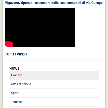
Vigevano, riparato l'ascensore delle case comunali di via Cusago
Videonews
Videonews
Eventi
Eventi
CHI SIAMO
CHI SIAMO
CITTÀ
TUTTI I VIDEO
CITTÀ
News
Guida turistica rapida
Cronaca
Guida turistica rapida
Artes et Artificia
Musica e teatro
Musica e teatro
Sport
Territorio
Distretto industriale