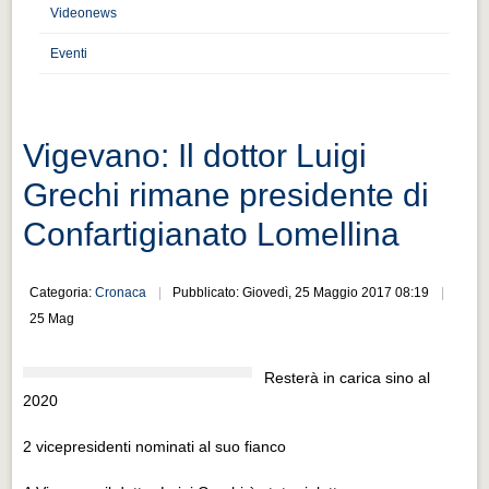
Distretto industriale
Videonews
Muoversi a Vigevano
Eventi
Muoversi a Vigevano
Cultura e turismo 4.0
Vigevano: Il dottor Luigi
Cultura e turismo 4.0
Grechi rimane presidente di
PROGETTI
Confartigianato Lomellina
PROGETTI
Progetti Aperti
Categoria:
Cronaca
Pubblicato: Giovedì, 25 Maggio 2017 08:19
Progetti Aperti
25 Mag
Progetti Realizzati
Resterà in carica sino al
Progetti Realizzati
2020
EVENTI
2 vicepresidenti nominati al suo fianco
EVENTI