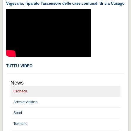
Vigevano, riparato l'ascensore delle case comunali di via Cusago
Videonews
Videonews
Eventi
Eventi
CHI SIAMO
CHI SIAMO
CITTÀ
TUTTI I VIDEO
CITTÀ
News
Guida turistica rapida
Cronaca
Guida turistica rapida
Artes et Artificia
Musica e teatro
Musica e teatro
Sport
Territorio
Distretto industriale