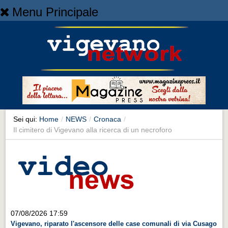
Menu Principale
Home
Home
NEWS
NEWS
Cronaca
Cronaca
Sei qui:
Home
/
NEWS
/
Cronaca
/
Il cimitero di Vigevano alla ricerca di un necroforo
Artes et Artificia
Artes et Artificia
Sport
Sport
Territorio
07/08/2026 17:59
Territorio
Vigevano, riparato l'ascensore delle case comunali di via Cusago