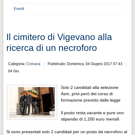
Distretto industriale
Eventi
Muoversi a Vigevano
Muoversi a Vigevano
Cultura e turismo 4.0
Il cimitero di Vigevano alla
Cultura e turismo 4.0
ricerca di un necroforo
PROGETTI
PROGETTI
Categoria:
Cronaca
Pubblicato: Domenica, 04 Giugno 2017 07:43
04 Giu
Progetti Aperti
Progetti Aperti
Solo 2 candidati alla selezione
Asm, privi però del corso di
Progetti Realizzati
formazione previsto dalla legge
Progetti Realizzati
Il posto resta vacante e pure uno
EVENTI
stipendio di 1.200 euro mensili
EVENTI
Si sono presentati solo 2 candidati per un posto da necroforo al