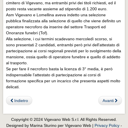
Eventi Vigevano
cimitero di Vigevano, ma entrambi privi dei titoli richiesti, ed il
posto resta vacante assieme ad stipendio di 1.200 euro.
Eventi Vigevano
Asm Vigevano e Lomellina aveva indetto una selezione
pubblica finalizzata alla selezione di quello che viene definito un
Eventi Pavia
operatore necroforo da inserire del settore Trasporti ed
Eventi Pavia
Onoranze funebri (Tof).
Alla selezione, i cui termini scadevano mercoledì scorso, si
sono presentati 2 candidati, entrambi però privi dell'attestato di
partecipazione ai corsi regionali previsti per lo svolgimento della
mansione, ossia quello di operatore funebre e quello di addetto
al trasporto.
Se per fare il necroforo basta la licenza di 3° media, è però
indispensabile l'attestato di partecipazione ai corsi di
formazione specifica per un incarico che presenta aspetti molto
delicati.
Indietro
Avanti
Copyright © 2024 Vigevano Web S.r.l. All Rights Reserved.
Designed by Marina Sturino per Vigevano Web |
Privacy Policy
-