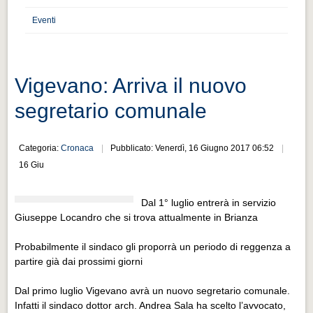
Distretto industriale
Eventi
Muoversi a Vigevano
Muoversi a Vigevano
Cultura e turismo 4.0
Vigevano: Arriva il nuovo
Cultura e turismo 4.0
segretario comunale
PROGETTI
PROGETTI
Categoria:
Cronaca
Pubblicato: Venerdì, 16 Giugno 2017 06:52
16 Giu
Progetti Aperti
Progetti Aperti
Dal 1° luglio entrerà in servizio
Giuseppe Locandro che si trova attualmente in Brianza
Progetti Realizzati
Progetti Realizzati
Probabilmente il sindaco gli proporrà un periodo di reggenza a
partire già dai prossimi giorni
EVENTI
EVENTI
Dal primo luglio Vigevano avrà un nuovo segretario comunale.
Infatti il sindaco dottor arch. Andrea Sala ha scelto l’avvocato,