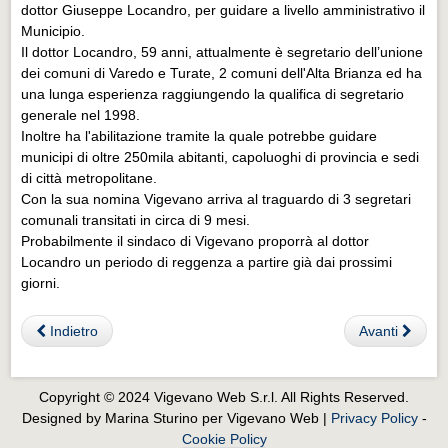
Eventi Vigevano
dottor Giuseppe Locandro, per guidare a livello amministrativo il
Municipio.
Eventi Vigevano
Il dottor Locandro, 59 anni, attualmente è segretario dell’unione
dei comuni di Varedo e Turate, 2 comuni dell'Alta Brianza ed ha
Eventi Pavia
una lunga esperienza raggiungendo la qualifica di segretario
Eventi Pavia
generale nel 1998.
Inoltre ha l'abilitazione tramite la quale potrebbe guidare
municipi di oltre 250mila abitanti, capoluoghi di provincia e sedi
di città metropolitane.
Con la sua nomina Vigevano arriva al traguardo di 3 segretari
comunali transitati in circa di 9 mesi.
Probabilmente il sindaco di Vigevano proporrà al dottor
Locandro un periodo di reggenza a partire già dai prossimi
giorni.
Indietro
Avanti
Copyright © 2024 Vigevano Web S.r.l. All Rights Reserved.
Designed by Marina Sturino per Vigevano Web |
Privacy Policy
-
Cookie Policy