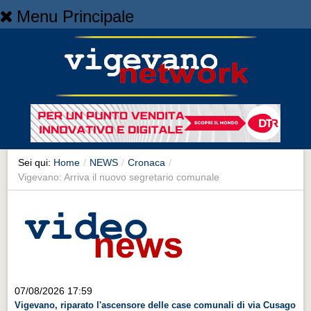
Menu Principale
Home
Home
NEWS
NEWS
Cronaca
Cronaca
Sei qui:
Home
/
NEWS
/
Cronaca
/
Vigevano: Arriva il nuovo segretario comunale
Artes et Artificia
Artes et Artificia
Sport
Sport
Territorio
07/08/2026 17:59
Territorio
Vigevano, riparato l'ascensore delle case comunali di via Cusago