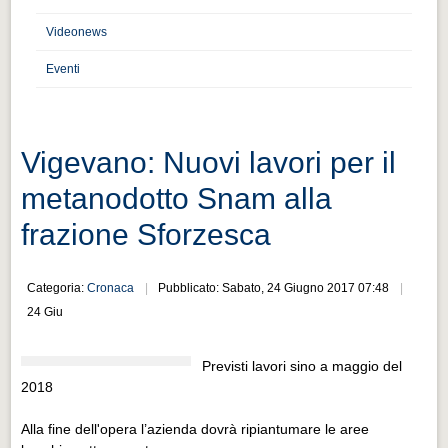
Distretto industriale
Videonews
Muoversi a Vigevano
Eventi
Muoversi a Vigevano
Cultura e turismo 4.0
Cultura e turismo 4.0
Vigevano: Nuovi lavori per il
PROGETTI
metanodotto Snam alla
PROGETTI
frazione Sforzesca
Progetti Aperti
Progetti Aperti
Categoria:
Cronaca
Pubblicato: Sabato, 24 Giugno 2017 07:48
24 Giu
Progetti Realizzati
Progetti Realizzati
Previsti lavori sino a maggio del
EVENTI
2018
EVENTI
Alla fine dell'opera l’azienda dovrà ripiantumare le aree