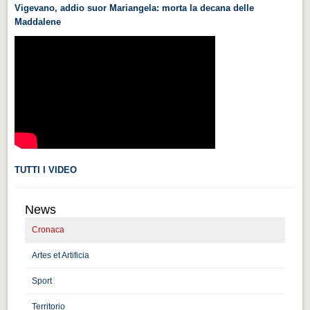
Vigevano, addio suor Mariangela: morta la decana delle
Videonews
Maddalene
Videonews
Eventi
Eventi
CHI SIAMO
CHI SIAMO
CITTÀ
TUTTI I VIDEO
CITTÀ
Guida turistica rapida
News
Guida turistica rapida
Cronaca
Musica e teatro
Artes et Artificia
Musica e teatro
Sport
Distretto industriale
Territorio