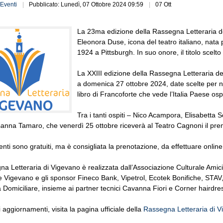
Eventi
Pubblicato: Lunedì, 07 Ottobre 2024 09:59
07 Ott
La 23ma edizione della Rassegna Letteraria del
Eleonora Duse, icona del teatro italiano, nata 
1924 a Pittsburgh. In suo onore, il titolo scel
La XXIII edizione della Rassegna Letteraria de
a domenica 27 ottobre 2024, date scelte per no
libro di Francoforte che vede l’Italia Paese osp
Tra i tanti ospiti – Nico Acampora, Elisabetta 
nna Tamaro, che venerdì 25 ottobre riceverà al Teatro Cagnoni il premi
eventi sono gratuiti, ma è consigliata la prenotazione, da effettuare onlin
a Letteraria di Vigevano è realizzata dall’Associazione Culturale Amici
 Vigevano e gli sponsor Fineco Bank, Vipetrol, Ecotek Bonifiche, STAV
 Domiciliare, insieme ai partner tecnici Cavanna Fiori e Corner hairdre
li aggiornamenti, visita la pagina ufficiale della
Rassegna Letteraria di 