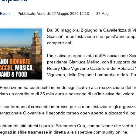
Eventi
Pubblicato: Venerdì, 22 Maggio 2026 12:13
22 Mag
Dal 30 maggio al 2 giugno la Cavallerizza di Vi
Scacchi”, manifestazione che quest’anno ampli
competizioni.
L’iniziativa è organizzata dall’Associazione Sca
presidente Gianluca Melino, con il supporto d
Rotary Club Vigevano Castello e del Rotaract 
Vigevano, della Regione Lombardia e della F
 Fondazione ha contribuito in modo significativo alla realizzazione del 
ziato un contributo di 35 mila euro a sostegno di un’iniziativa dal valor
oni confermano il crescente interesse per la manifestazione: gli organizza
ernazionale Giovanile e il secondo torneo open aperto a giocatori di ogni
puntamenti più attesi figura la Streamers Cup, competizione che vedrà pro
egnati in sfide trasmesse in diretta alle rispettive community online.