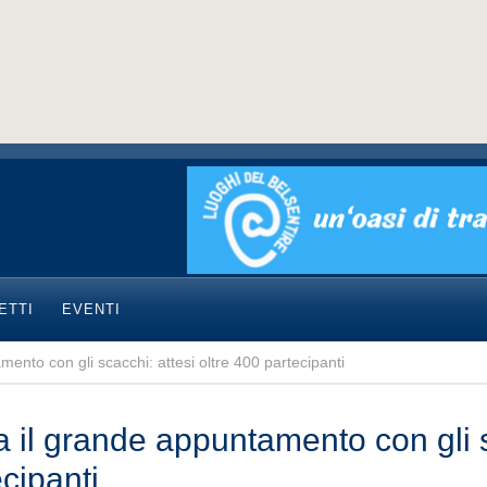
ETTI
EVENTI
ento con gli scacchi: attesi oltre 400 partecipanti
a il grande appuntamento con gli s
cipanti