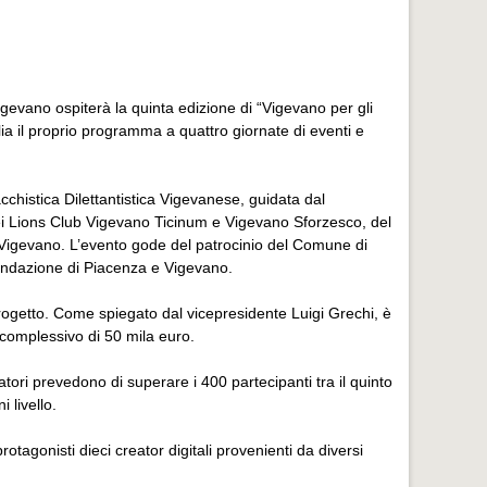
gevano ospiterà la quinta edizione di “Vigevano per gli
a il proprio programma a quattro giornate di eventi e
cchistica Dilettantistica Vigevanese, guidata dal
ei Lions Club Vigevano Ticinum e Vigevano Sforzesco, del
Vigevano. L’evento gode del patrocinio del Comune di
ondazione di Piacenza e Vigevano.
progetto. Come spiegato dal vicepresidente Luigi Grechi, è
e complessivo di 50 mila euro.
tori prevedono di superare i 400 partecipanti tra il quinto
 livello.
tagonisti dieci creator digitali provenienti da diversi