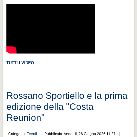
Videonews
Videonews
Eventi
Eventi
CHI SIAMO
CHI SIAMO
TUTTI I VIDEO
CITTÀ
CITTÀ
Guida turistica rapida
Rossano Sportiello e la prima
Guida turistica rapida
edizione della "Costa
Musica e teatro
Reunion"
Musica e teatro
Distretto industriale
Categoria:
Eventi
Pubblicato: Venerdì, 26 Giugno 2026 11:27