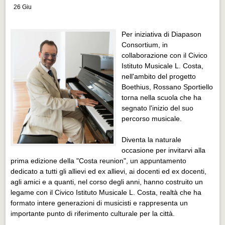
Distretto industriale
26 Giu
Muoversi a Vigevano
Per iniziativa di Diapason
Muoversi a Vigevano
Consortium, in
collaborazione con il Civico
Cultura e turismo 4.0
Istituto Musicale L. Costa,
Cultura e turismo 4.0
nell'ambito del progetto
Boethius, Rossano Sportiello
PROGETTI
torna nella scuola che ha
PROGETTI
segnato l'inizio del suo
percorso musicale.
Progetti Aperti
Diventa la naturale
Progetti Aperti
occasione per invitarvi alla
Progetti Realizzati
prima edizione della "Costa reunion", un appuntamento
dedicato a tutti gli allievi ed ex allievi, ai docenti ed ex docenti,
Progetti Realizzati
agli amici e a quanti, nel corso degli anni, hanno costruito un
legame con il Civico Istituto Musicale L. Costa, realtà che ha
EVENTI
formato intere generazioni di musicisti e rappresenta un
EVENTI
importante punto di riferimento culturale per la città.