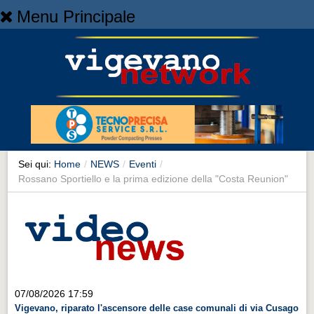
Menu Principale
Home
Home
NEWS
NEWS
Cronaca
Cronaca
Sei qui:
Home
/
NEWS
/
Eventi
/
Rossano Sportiello e la prima edizione della "Costa Reunion"
Artes et Artificia
Artes et Artificia
Sport
Sport
Territorio
07/08/2026 17:59
Territorio
Vigevano, riparato l'ascensore delle case comunali di via Cusago