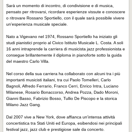
Eventi Vigevano
Sarà un momento di incontro, di condivisione e di musica,
Eventi Vigevano
pensato per ritrovarsi, ricordare esperienze vissute e conoscere
o ritrovare Rossano Sportiello, con il quale sarà possibile vivere
Eventi Pavia
un'esperienza musicale speciale.
Eventi Pavia
Nato a Vigevano nel 1974, Rossano Sportiello ha iniziato gli
studi pianistici proprio al Civico Istituto Musicale L. Costa. A soli
16 anni intraprende la carriera di musicista jazz professionista e
consegue brillantemente il diploma in pianoforte sotto la guida
del maestro Carlo Villa.
Nel corso della sua carriera ha collaborato con alcuni tra i più
importanti musicisti italiani, tra cui Paolo Tomelleri, Carlo
Bagnoli, Alfredo Ferrario, Franco Cerri, Enrico Intra, Luciano
Milanese, Rosario Bonaccorso, Andrea Pozza, Dado Moroni,
Gianni Basso, Fabrizio Bosso, Tullio De Piscopo e la storica
Milano Jazz Gang.
Dal 2007 vive a New York, dove affianca un'intensa attività
concertistica tra Stati Uniti ed Europa, esibendosi nei principali
festival jazz, jazz club e prestigiose sale da concerto.