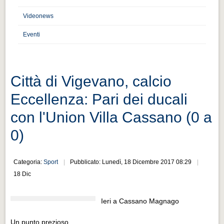
Distretto industriale
Videonews
Muoversi a Vigevano
Eventi
Muoversi a Vigevano
Cultura e turismo 4.0
Cultura e turismo 4.0
Città di Vigevano, calcio
PROGETTI
Eccellenza: Pari dei ducali
PROGETTI
con l'Union Villa Cassano (0 a
Progetti Aperti
0)
Progetti Aperti
Progetti Realizzati
Categoria:
Sport
Pubblicato: Lunedì, 18 Dicembre 2017 08:29
Progetti Realizzati
18 Dic
EVENTI
Ieri a Cassano Magnago
EVENTI
Un punto prezioso