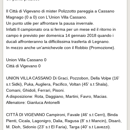
Eventi Vigevano
Eventi Vigevano
Il Città di Vigevano di mister Polizzotto pareggia a Cassano
Magnago (0 a 0) con L'Union Villa Cassano.
Eventi Pavia
Un punto utile per affrontare la pausa invernale.
Infatti Il campionato ora si ferma per un mese ed il ritorno in
Eventi Pavia
campo è previsto per domenica 14 gennaio 2018 quando i
ducali affronteranno la difficilissima trasferta di Legnano.
In mezzo anche un'amichevole con il Robbio (Promozione).
Union Villa Cassano 0
Città di Vigevano 0
UNION VILLA CASSANO Di Graci, Pozzobon, Della Volpe (16'
s.t Sidki), Puka, Augliera, Pacifico, Voltan (45' s.t Shala),
Comani, Ghidoli, Ferrari, Pisoni.
A disposizione: Rota, Daggiano, Martini, Favro, Macias.
Allenatore: Gianluca Antonelli
CITTÀ DI VIGEVANO Campironi, Favale (46' s.t Cerri), Binda
Pienti, Cicala, Lagonigro, Dalia, Ragusa (8' s.t Mancin), Disarò,
M. Dioh, Sidonio (23' s.t El Faria), Targa (40' s.t Lavezzi).