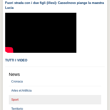
Fuori strada con i due figli (illesi): Cassolnovo piange la maestra
Videonews
Lucia
Videonews
Eventi
Eventi
CHI SIAMO
CHI SIAMO
CITTÀ
TUTTI I VIDEO
CITTÀ
Guida turistica rapida
News
Guida turistica rapida
Cronaca
Musica e teatro
Artes et Artificia
Musica e teatro
Sport
Distretto industriale
Territorio