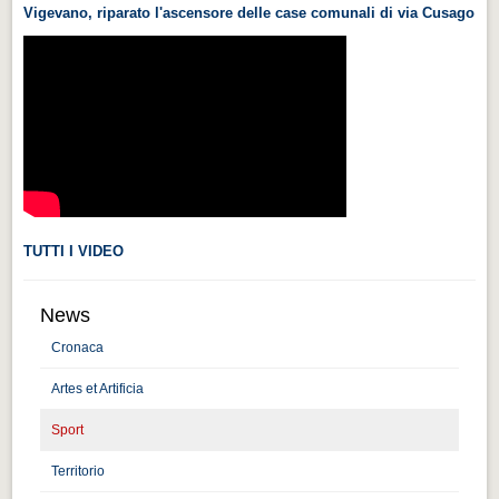
Vigevano, riparato l'ascensore delle case comunali di via Cusago
Videonews
Videonews
Eventi
Eventi
CHI SIAMO
CHI SIAMO
CITTÀ
TUTTI I VIDEO
CITTÀ
News
Guida turistica rapida
Cronaca
Guida turistica rapida
Artes et Artificia
Musica e teatro
Musica e teatro
Sport
Territorio
Distretto industriale