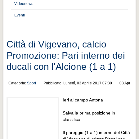
Distretto industriale
Videonews
Muoversi a Vigevano
Eventi
Muoversi a Vigevano
Cultura e turismo 4.0
Città di Vigevano, calcio
Cultura e turismo 4.0
Promozione: Pari interno dei
PROGETTI
ducali con l'Alcione (1 a 1)
PROGETTI
Progetti Aperti
Categoria:
Sport
Pubblicato: Lunedì, 03 Aprile 2017 07:30
03 Apr
Progetti Aperti
Progetti Realizzati
Ieri al campo Antona
Progetti Realizzati
Salva la prima posizione in
classifica
EVENTI
EVENTI
Il pareggio (1 a 1) interno del Città
di Vigevano di mister Pisani con