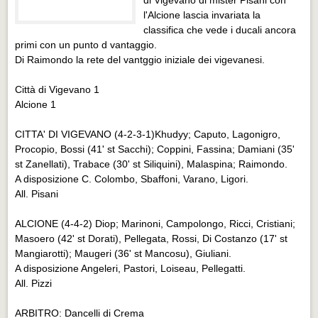
Eventi Vigevano
l'Alcione lascia invariata la
Eventi Vigevano
classifica che vede i ducali ancora
primi con un punto d vantaggio.
Eventi Pavia
Di Raimondo la rete del vantggio iniziale dei vigevanesi.
Eventi Pavia
Città di Vigevano 1
Alcione 1
CITTA' DI VIGEVANO (4-2-3-1)Khudyy; Caputo, Lagonigro,
Procopio, Bossi (41' st Sacchi); Coppini, Fassina; Damiani (35'
st Zanellati), Trabace (30' st Siliquini), Malaspina; Raimondo.
A disposizione C. Colombo, Sbaffoni, Varano, Ligori.
All. Pisani
ALCIONE (4-4-2) Diop; Marinoni, Campolongo, Ricci, Cristiani;
Masoero (42' st Dorati), Pellegata, Rossi, Di Costanzo (17' st
Mangiarotti); Maugeri (36' st Mancosu), Giuliani.
A disposizione Angeleri, Pastori, Loiseau, Pellegatti.
All. Pizzi
ARBITRO: Dancelli di Crema