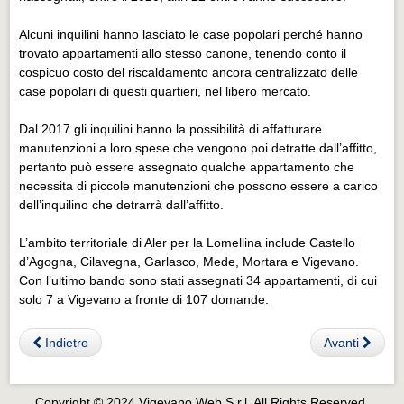
Eventi Vigevano
Eventi Vigevano
Alcuni inquilini hanno lasciato le case popolari perché hanno
trovato appartamenti allo stesso canone, tenendo conto il
Eventi Pavia
cospicuo costo del riscaldamento ancora centralizzato delle
case popolari di questi quartieri, nel libero mercato.
Eventi Pavia
Dal 2017 gli inquilini hanno la possibilità di affatturare
manutenzioni a loro spese che vengono poi detratte dall’affitto,
pertanto può essere assegnato qualche appartamento che
necessita di piccole manutenzioni che possono essere a carico
dell’inquilino che detrarrà dall’affitto.
L’ambito territoriale di Aler per la Lomellina include Castello
d’Agogna, Cilavegna, Garlasco, Mede, Mortara e Vigevano.
Con l’ultimo bando sono stati assegnati 34 appartamenti, di cui
solo 7 a Vigevano a fronte di 107 domande.
Indietro
Avanti
Copyright © 2024 Vigevano Web S.r.l. All Rights Reserved.