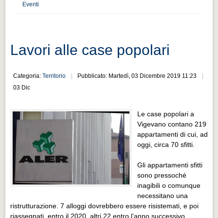
Distretto industriale
Eventi
Muoversi a Vigevano
Muoversi a Vigevano
Lavori alle case popolari
Cultura e turismo 4.0
Cultura e turismo 4.0
Categoria:
Territorio
Pubblicato: Martedì, 03 Dicembre 2019 11:23
03 Dic
PROGETTI
PROGETTI
Le case popolari a
Progetti Aperti
Vigevano contano 219
appartamenti di cui, ad
Progetti Aperti
oggi, circa 70 sfitti.
Progetti Realizzati
Gli appartamenti sfitti
Progetti Realizzati
sono pressoché
inagibili o comunque
EVENTI
necessitano una
EVENTI
ristrutturazione. 7 alloggi dovrebbero essere risistemati, e poi
riassegnati, entro il 2020, altri 22 entro l’anno successivo.