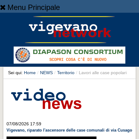
Menu Principale
Home
Home
NEWS
NEWS
Cronaca
Cronaca
Sei qui:
Home
/
NEWS
/
Territorio
/
Lavori alle case popolari
Artes et Artificia
Artes et Artificia
Sport
Sport
Territorio
07/08/2026 17:59
Vigevano, riparato l'ascensore delle case comunali di via Cusago
Territorio