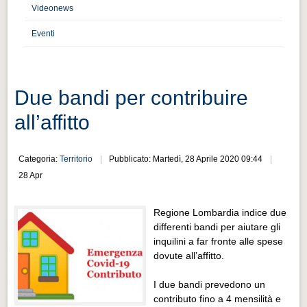
Distretto industriale
Videonews
Muoversi a Vigevano
Eventi
Muoversi a Vigevano
Cultura e turismo 4.0
Due bandi per contribuire
Cultura e turismo 4.0
all’affitto
PROGETTI
PROGETTI
Categoria:
Territorio
Pubblicato: Martedì, 28 Aprile 2020 09:44
Progetti Aperti
28 Apr
Progetti Aperti
Regione Lombardia indice due
Progetti Realizzati
differenti bandi per aiutare gli
Progetti Realizzati
inquilini a far fronte alle spese
dovute all’affitto.
EVENTI
EVENTI
I due bandi prevedono un
contributo fino a 4 mensilità e