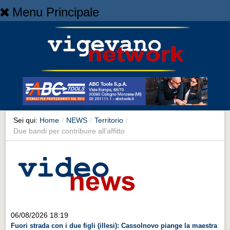
Menu Principale
Home
Home
NEWS
NEWS
Cronaca
Cronaca
Sei qui:
Home
/
NEWS
/
Territorio
/
Due bandi per contribuire all’affitto
Artes et Artificia
Artes et Artificia
Sport
Sport
Territorio
06/08/2026 18:19
Territorio
Fuori strada con i due figli (illesi): Cassolnovo piange la maestra