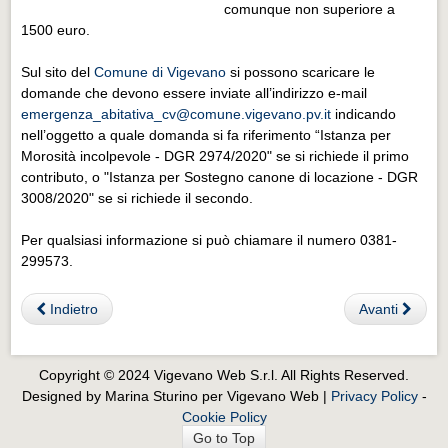
Eventi Vigevano
comunque non superiore a
1500 euro.
Eventi Vigevano
Sul sito del
Comune di Vigevano
si possono scaricare le
Eventi Pavia
domande che devono essere inviate all’indirizzo e-mail
Eventi Pavia
emergenza_abitativa_cv@comune.vigevano.pv.it
indicando
nell’oggetto a quale domanda si fa riferimento “Istanza per
Morosità incolpevole - DGR 2974/2020" se si richiede il primo
contributo, o "Istanza per Sostegno canone di locazione - DGR
3008/2020" se si richiede il secondo.
Per qualsiasi informazione si può chiamare il numero 0381-
299573.
Indietro
Avanti
Copyright © 2024 Vigevano Web S.r.l. All Rights Reserved.
Designed by Marina Sturino per Vigevano Web |
Privacy Policy
-
Cookie Policy
Go to Top