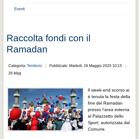
Distretto industriale
Eventi
Muoversi a Vigevano
Muoversi a Vigevano
Cultura e turismo 4.0
Raccolta fondi con il
Cultura e turismo 4.0
Ramadan
PROGETTI
PROGETTI
Categoria:
Territorio
Pubblicato: Martedì, 26 Maggio 2020 10:15
26 Mag
Progetti Aperti
Progetti Aperti
Il week-end scorso ai
è tenuta la festa della
Progetti Realizzati
fine del Ramadan
Progetti Realizzati
presso l’area esterna
al Palazzetto dello
EVENTI
Sport, autorizzata dal
EVENTI
Comune.