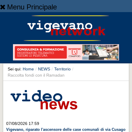
Menu Principale
Home
Home
NEWS
NEWS
Cronaca
Cronaca
Sei qui:
Home
/
NEWS
/
Territorio
/
Raccolta fondi con il Ramadan
Artes et Artificia
Artes et Artificia
Sport
Sport
Territorio
07/08/2026 17:59
Territorio
Vigevano, riparato l'ascensore delle case comunali di via Cusago