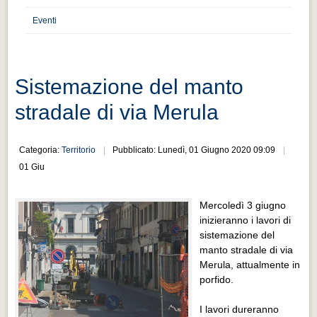
Distretto industriale
Eventi
Muoversi a Vigevano
Muoversi a Vigevano
Cultura e turismo 4.0
Sistemazione del manto
Cultura e turismo 4.0
stradale di via Merula
PROGETTI
PROGETTI
Categoria:
Territorio
Pubblicato: Lunedì, 01 Giugno 2020 09:09
01 Giu
Progetti Aperti
Progetti Aperti
Mercoledì 3 giugno
inizieranno i lavori di
Progetti Realizzati
sistemazione del
Progetti Realizzati
manto stradale di via
Merula, attualmente in
EVENTI
porfido.
EVENTI
I lavori dureranno