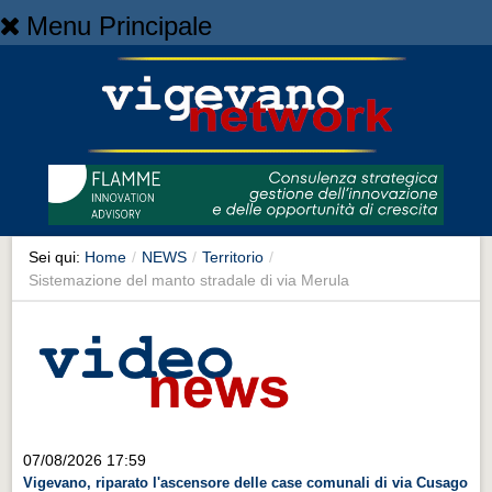
Menu Principale
Home
Home
NEWS
NEWS
Cronaca
Cronaca
Sei qui:
Home
/
NEWS
/
Territorio
/
Sistemazione del manto stradale di via Merula
Artes et Artificia
Artes et Artificia
Sport
Sport
Territorio
07/08/2026 17:59
Territorio
Vigevano, riparato l'ascensore delle case comunali di via Cusago