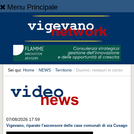
Menu Principale
Home
Home
NEWS
NEWS
Cronaca
Cronaca
Sei qui:
Home
/
NEWS
/
Territorio
/
Duomo: restauri in corso
Artes et Artificia
Artes et Artificia
Sport
Sport
Territorio
07/08/2026 17:59
Vigevano, riparato l'ascensore delle case comunali di via Cusago
Territorio