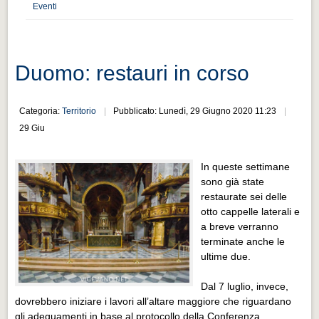
Distretto industriale
Eventi
Muoversi a Vigevano
Muoversi a Vigevano
Duomo: restauri in corso
Cultura e turismo 4.0
Cultura e turismo 4.0
Categoria:
Territorio
Pubblicato: Lunedì, 29 Giugno 2020 11:23
29 Giu
PROGETTI
PROGETTI
In queste settimane
Progetti Aperti
sono già state
restaurate sei delle
Progetti Aperti
otto cappelle laterali e
a breve verranno
Progetti Realizzati
terminate anche le
Progetti Realizzati
ultime due.
EVENTI
Dal 7 luglio, invece,
EVENTI
dovrebbero iniziare i lavori all’altare maggiore che riguardano
gli adeguamenti in base al protocollo della Conferenza