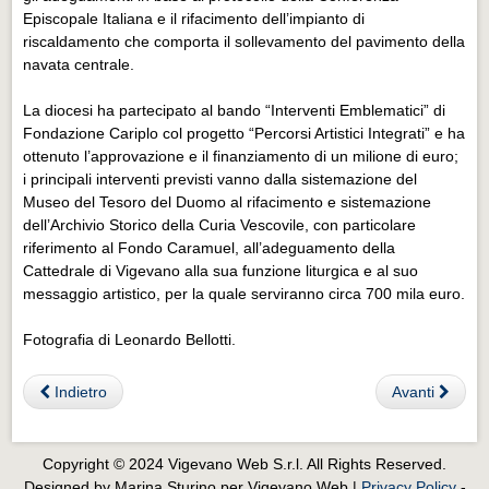
Eventi Vigevano
Episcopale Italiana e il rifacimento dell’impianto di
Eventi Vigevano
riscaldamento che comporta il sollevamento del pavimento della
navata centrale.
Eventi Pavia
La diocesi ha partecipato al bando “Interventi Emblematici” di
Eventi Pavia
Fondazione Cariplo col progetto “Percorsi Artistici Integrati” e ha
ottenuto l’approvazione e il finanziamento di un milione di euro;
i principali interventi previsti vanno dalla sistemazione del
Museo del Tesoro del Duomo al rifacimento e sistemazione
dell’Archivio Storico della Curia Vescovile, con particolare
riferimento al Fondo Caramuel, all’adeguamento della
Cattedrale di Vigevano alla sua funzione liturgica e al suo
messaggio artistico, per la quale serviranno circa 700 mila euro.
Fotografia di Leonardo Bellotti.
Indietro
Avanti
Copyright © 2024 Vigevano Web S.r.l. All Rights Reserved.
Designed by Marina Sturino per Vigevano Web |
Privacy Policy
-