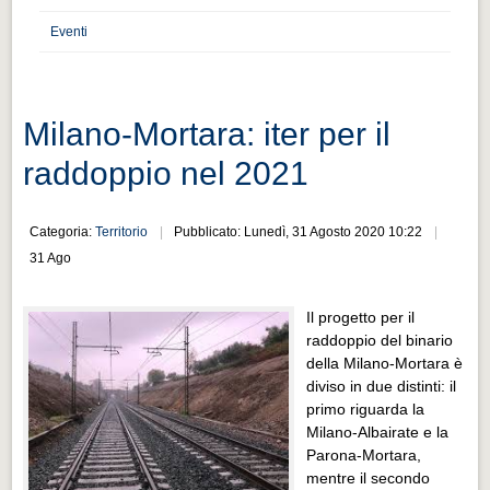
Distretto industriale
Eventi
Muoversi a Vigevano
Muoversi a Vigevano
Cultura e turismo 4.0
Milano-Mortara: iter per il
Cultura e turismo 4.0
raddoppio nel 2021
PROGETTI
PROGETTI
Categoria:
Territorio
Pubblicato: Lunedì, 31 Agosto 2020 10:22
31 Ago
Progetti Aperti
Progetti Aperti
Il progetto per il
raddoppio del binario
Progetti Realizzati
della Milano-Mortara è
Progetti Realizzati
diviso in due distinti: il
primo riguarda la
EVENTI
Milano-Albairate e la
EVENTI
Parona-Mortara,
mentre il secondo