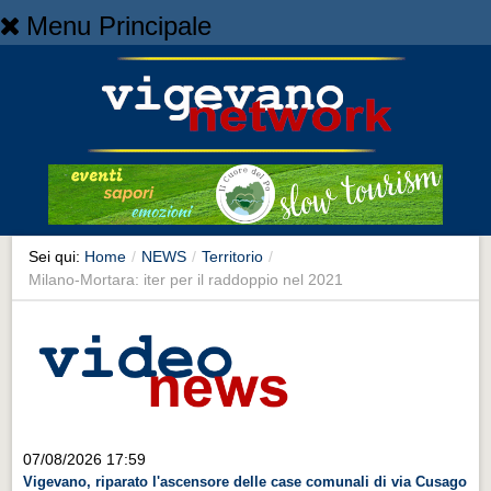
Menu Principale
Home
Home
NEWS
NEWS
Cronaca
Cronaca
Sei qui:
Home
/
NEWS
/
Territorio
/
Milano-Mortara: iter per il raddoppio nel 2021
Artes et Artificia
Artes et Artificia
Sport
Sport
Territorio
07/08/2026 17:59
Territorio
Vigevano, riparato l'ascensore delle case comunali di via Cusago