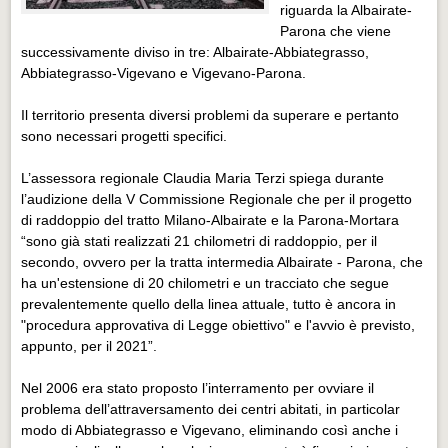
Eventi Vigevano
riguarda la Albairate-
Parona che viene
Eventi Vigevano
successivamente diviso in tre: Albairate-Abbiategrasso,
Abbiategrasso-Vigevano e Vigevano-Parona.
Eventi Pavia
Eventi Pavia
Il territorio presenta diversi problemi da superare e pertanto
sono necessari progetti specifici.
L’assessora regionale Claudia Maria Terzi spiega durante
l’audizione della V Commissione Regionale che per il progetto
di raddoppio del tratto Milano-Albairate e la Parona-Mortara
“sono già stati realizzati 21 chilometri di raddoppio, per il
secondo, ovvero per la tratta intermedia Albairate - Parona, che
ha un'estensione di 20 chilometri e un tracciato che segue
prevalentemente quello della linea attuale, tutto è ancora in
"procedura approvativa di Legge obiettivo" e l'avvio è previsto,
appunto, per il 2021”.
Nel 2006 era stato proposto l’interramento per ovviare il
problema dell’attraversamento dei centri abitati, in particolar
modo di Abbiategrasso e Vigevano, eliminando così anche i