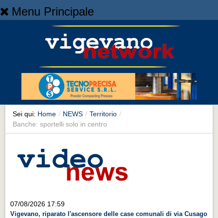
Menu Principale
Home
Home
NEWS
NEWS
Cronaca
Cronaca
Sei qui:
Home
/
NEWS
/
Territorio
/
Banche: sportelli solo in centro
Artes et Artificia
Artes et Artificia
Sport
Sport
Territorio
07/08/2026 17:59
Territorio
Vigevano, riparato l'ascensore delle case comunali di via Cusago