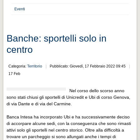
Distretto industriale
Eventi
Muoversi a Vigevano
Muoversi a Vigevano
Cultura e turismo 4.0
Banche: sportelli solo in
Cultura e turismo 4.0
centro
PROGETTI
PROGETTI
Categoria:
Territorio
Pubblicato: Giovedì, 17 Febbraio 2022 09:45
17 Feb
Progetti Aperti
Progetti Aperti
Nel corso dello scorso anno
sono stati chiusi gli sportelli di Unicredit e Ubi di corso Genova,
Progetti Realizzati
di via Dante e di via del Carmine.
Progetti Realizzati
Banca Intesa ha incorporato Ubi e ha successivamente deciso
EVENTI
di accorpare alcune sedi, con la conseguenza che sono rimasti
EVENTI
attivi solo gli sportelli nel centro storico. Oltre alla difficoltà a
trovare un parcheggio si sono allungati anche i tempi di