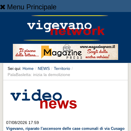
Menu Principale
Home
Home
NEWS
NEWS
Cronaca
Cronaca
Sei qui:
Home
/
NEWS
/
Territorio
/
PalaBasletta: inizia la demolizione
Artes et Artificia
Artes et Artificia
Sport
Sport
Territorio
07/08/2026 17:59
Territorio
Vigevano, riparato l'ascensore delle case comunali di via Cusago