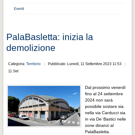
Distretto industriale
Eventi
Muoversi a Vigevano
Muoversi a Vigevano
Cultura e turismo 4.0
PalaBasletta: inizia la
Cultura e turismo 4.0
demolizione
PROGETTI
PROGETTI
Categoria:
Territorio
Pubblicato: Lunedì, 11 Settembre 2023 11:53
11 Set
Progetti Aperti
Progetti Aperti
Dal prossimo venerdì
fino al 24 settembre
Progetti Realizzati
2024 non sarà
Progetti Realizzati
possibile sostare sia
nella via Carducci sia
EVENTI
in via De’ Bastici nelle
EVENTI
zone dinanzi al
PalaBasletta.