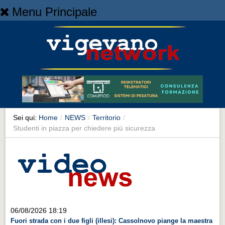
Menu Principale
Home
Home
NEWS
NEWS
Cronaca
Cronaca
Sei qui:
Home
/
NEWS
/
Territorio
/
Studenti in piazza per chiedere più sicurezza
Artes et Artificia
Artes et Artificia
Sport
Sport
Territorio
06/08/2026 18:19
Territorio
Fuori strada con i due figli (illesi): Cassolnovo piange la maestra