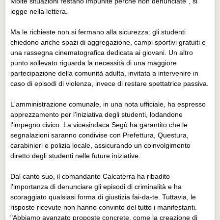
Molte situazioni restano impunite perché non denunciate", si
legge nella lettera.
Ma le richieste non si fermano alla sicurezza: gli studenti
chiedono anche spazi di aggregazione, campi sportivi gratuiti e
una rassegna cinematografica dedicata ai giovani. Un altro
punto sollevato riguarda la necessità di una maggiore
partecipazione della comunità adulta, invitata a intervenire in
caso di episodi di violenza, invece di restare spettatrice passiva.
L'amministrazione comunale, in una nota ufficiale, ha espresso
apprezzamento per l'iniziativa degli studenti, lodandone
l'impegno civico. La vicesindaca Segù ha garantito che le
segnalazioni saranno condivise con Prefettura, Questura,
carabinieri e polizia locale, assicurando un coinvolgimento
diretto degli studenti nelle future iniziative.
Dal canto suo, il comandante Calcaterra ha ribadito
l'importanza di denunciare gli episodi di criminalità e ha
scoraggiato qualsiasi forma di giustizia fai-da-te. Tuttavia, le
risposte ricevute non hanno convinto del tutto i manifestanti.
"Abbiamo avanzato proposte concrete, come la creazione di