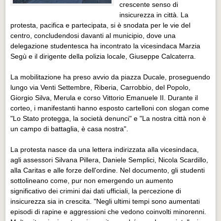
Eventi Vigevano
crescente senso di
insicurezza in città. La
Eventi Vigevano
protesta, pacifica e partecipata, si è snodata per le vie del
centro, concludendosi davanti al municipio, dove una
Eventi Pavia
delegazione studentesca ha incontrato la vicesindaca Marzia
Eventi Pavia
Segù e il dirigente della polizia locale, Giuseppe Calcaterra.
La mobilitazione ha preso avvio da piazza Ducale, proseguendo
lungo via Venti Settembre, Riberia, Carrobbio, del Popolo,
Giorgio Silva, Merula e corso Vittorio Emanuele II. Durante il
corteo, i manifestanti hanno esposto cartelloni con slogan come
"Lo Stato protegga, la società denunci" e "La nostra città non è
un campo di battaglia, è casa nostra".
La protesta nasce da una lettera indirizzata alla vicesindaca,
agli assessori Silvana Pillera, Daniele Semplici, Nicola Scardillo,
alla Caritas e alle forze dell'ordine. Nel documento, gli studenti
sottolineano come, pur non emergendo un aumento
significativo dei crimini dai dati ufficiali, la percezione di
insicurezza sia in crescita. "Negli ultimi tempi sono aumentati
episodi di rapine e aggressioni che vedono coinvolti minorenni.