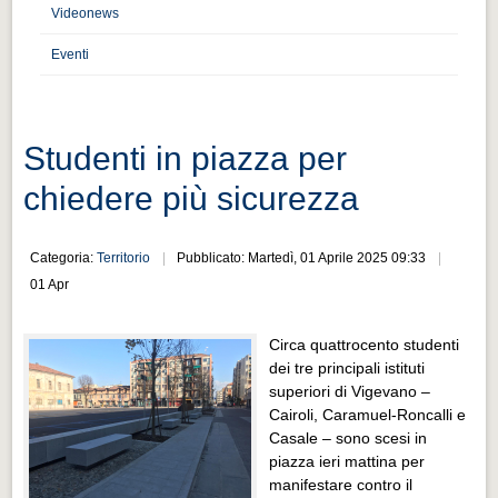
Distretto industriale
Videonews
Muoversi a Vigevano
Eventi
Muoversi a Vigevano
Cultura e turismo 4.0
Studenti in piazza per
Cultura e turismo 4.0
chiedere più sicurezza
PROGETTI
PROGETTI
Categoria:
Territorio
Pubblicato: Martedì, 01 Aprile 2025 09:33
Progetti Aperti
01 Apr
Progetti Aperti
Circa quattrocento studenti
Progetti Realizzati
dei tre principali istituti
Progetti Realizzati
superiori di Vigevano –
Cairoli, Caramuel-Roncalli e
EVENTI
Casale – sono scesi in
EVENTI
piazza ieri mattina per
manifestare contro il