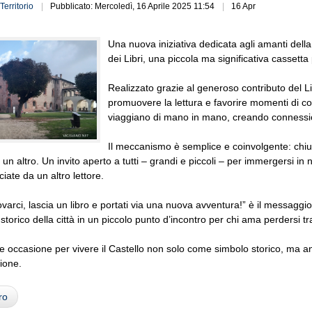
Territorio
Pubblicato: Mercoledì, 16 Aprile 2025 11:54
16 Apr
Una nuova iniziativa dedicata agli amanti della l
dei Libri, una piccola ma significativa cassetta p
Realizzato grazie al generoso contributo del Li
promuovere la lettura e favorire momenti di cond
viaggiano di mano in mano, creando connession
Il meccanismo è semplice e coinvolgente: chiun
un altro. Un invito aperto a tutti – grandi e piccoli – per immergersi in 
iate da un altro lettore.
rovarci, lascia un libro e portati via una nuova avventura!” è il messagg
storico della città in un piccolo punto d’incontro per chi ama perdersi tr
re occasione per vivere il Castello non solo come simbolo storico, ma an
ione.
ro