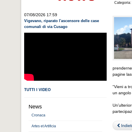
Categoria:
07/08/2026 17:59
Vigevano, riparato l'ascensore delle case
comunali di via Cusago
prenderne 
pagine lasc
“Vieni a t
TUTTI I VIDEO
un angolo 
Un’ulterio
News
partecipaz
Cronaca
Indiet
Artes et Artificia