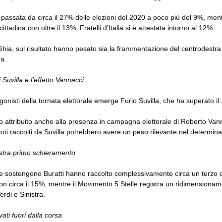
passata da circa il 27% delle elezioni del 2020 a poco più del 9%, mentre
ttadina con oltre il 13%. Fratelli d'Italia si è attestata intorno al 12%.
ia, sul risultato hanno pesato sia la frammentazione del centrodestra sia
a.
i Suvilla e l'effetto Vannacci
agonisti della tornata elettorale emerge Furio Suvilla, che ha superato il 
to attribuito anche alla presenza in campagna elettorale di Roberto Va
 voti raccolti da Suvilla potrebbero avere un peso rilevante nel determinar
istra primo schieramento
he sostengono Buratti hanno raccolto complessivamente circa un terzo de
con circa il 15%, mentre il Movimento 5 Stelle registra un ridimensionament
erdi e Sinistra.
ati fuori dalla corsa