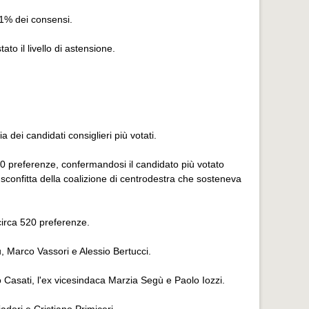
'1% dei consensi.
to il livello di astensione.
 dei candidati consiglieri più votati.
00 preferenze, confermandosi il candidato più votato
la sconfitta della coalizione di centrodestra che sosteneva
n circa 520 preferenze.
u, Marco Vassori e Alessio Bertucci.
do Casati, l'ex vicesindaca Marzia Segù e Paolo Iozzi.