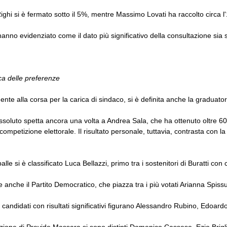
ighi si è fermato sotto il 5%, mentre Massimo Lovati ha raccolto circa l
anno evidenziato come il dato più significativo della consultazione sia sta
ica delle preferenze
nte alla corsa per la carica di sindaco, si è definita anche la graduatoria
assoluto spetta ancora una volta a Andrea Sala, che ha ottenuto oltre 6
 competizione elettorale. Il risultato personale, tuttavia, contrasta con 
alle si è classificato Luca Bellazzi, primo tra i sostenitori di Buratti co
 anche il Partito Democratico, che piazza tra i più votati Arianna Spiss
tri candidati con risultati significativi figurano Alessandro Rubino, Edoar