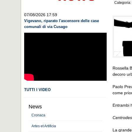
Categoria:
07/08/2026 17:59
Vigevano, riparato l'ascensore delle case
comunali di via Cusago
Rossella B
decoro urb
Paolo Prev
TUTTI I VIDEO
come priori
Entrambi h
News
Cronaca
Centrodest
Artes et Artificia
La grande 