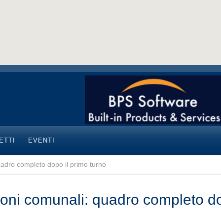
ETTI
EVENTI
uadro completo dopo il primo turno
ioni comunali: quadro completo do