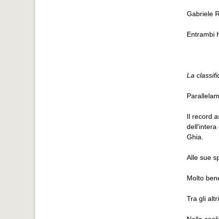
Gabriele R
Entrambi h
La classif
Parallelame
Il record 
dell'intera
Ghia.
Alle sue sp
Molto bene
Tra gli al