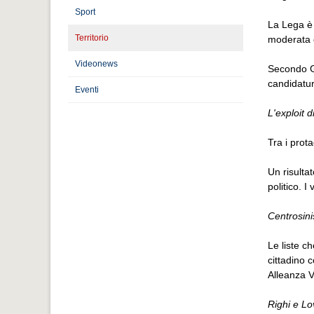
Sport
La Lega è 
Territorio
moderata ci
Videonews
Secondo Gh
candidatur
Eventi
L'exploit d
Tra i prot
Un risulta
politico. I
Centrosin
Le liste c
cittadino 
Alleanza V
Righi e Lov