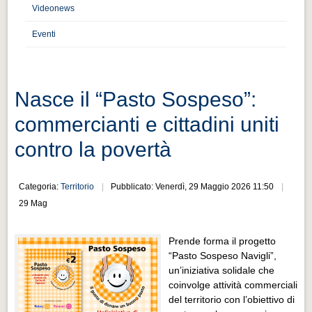
Distretto industriale
Videonews
Muoversi a Vigevano
Eventi
Muoversi a Vigevano
Cultura e turismo 4.0
Nasce il “Pasto Sospeso”:
Cultura e turismo 4.0
commercianti e cittadini uniti
PROGETTI
contro la povertà
PROGETTI
Progetti Aperti
Categoria:
Territorio
Pubblicato: Venerdì, 29 Maggio 2026 11:50
Progetti Aperti
29 Mag
Progetti Realizzati
Prende forma il progetto
Progetti Realizzati
“Pasto Sospeso Navigli”,
EVENTI
un’iniziativa solidale che
coinvolge attività commerciali
EVENTI
del territorio con l’obiettivo di