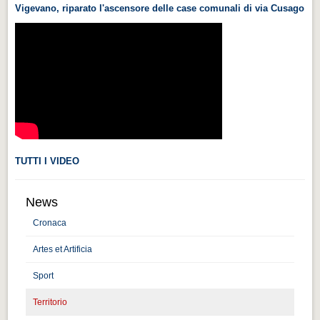
Vigevano, riparato l'ascensore delle case comunali di via Cusago
Videonews
Videonews
Eventi
Eventi
CHI SIAMO
CHI SIAMO
CITTÀ
TUTTI I VIDEO
CITTÀ
News
Guida turistica rapida
Cronaca
Guida turistica rapida
Artes et Artificia
Musica e teatro
Musica e teatro
Sport
Territorio
Distretto industriale