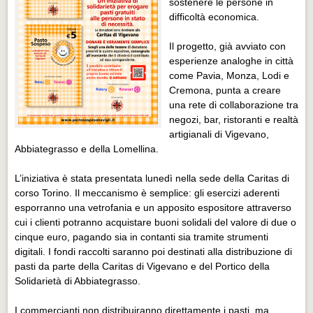
sostenere le persone in
Eventi Vigevano
difficoltà economica.
Eventi Vigevano
Il progetto, già avviato con
Eventi Pavia
esperienze analoghe in città
Eventi Pavia
come Pavia, Monza, Lodi e
Cremona, punta a creare
una rete di collaborazione tra
negozi, bar, ristoranti e realtà
artigianali di Vigevano,
Abbiategrasso e della Lomellina.
L’iniziativa è stata presentata lunedì nella sede della Caritas di
corso Torino. Il meccanismo è semplice: gli esercizi aderenti
esporranno una vetrofania e un apposito espositore attraverso
cui i clienti potranno acquistare buoni solidali del valore di due o
cinque euro, pagando sia in contanti sia tramite strumenti
digitali. I fondi raccolti saranno poi destinati alla distribuzione di
pasti da parte della Caritas di Vigevano e del Portico della
Solidarietà di Abbiategrasso.
I commercianti non distribuiranno direttamente i pasti, ma