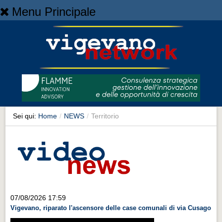
Menu Principale
Home
Home
NEWS
NEWS
Cronaca
Cronaca
Sei qui:
Home
/
NEWS
/
Territorio
Artes et Artificia
Artes et Artificia
Sport
Sport
Territorio
07/08/2026 17:59
Vigevano, riparato l'ascensore delle case comunali di via Cusago
Territorio