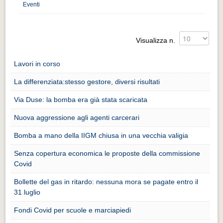
Distretto industriale
Eventi
Muoversi a Vigevano
Muoversi a Vigevano
Visualizza n.
Cultura e turismo 4.0
Lavori in corso
Cultura e turismo 4.0
La differenziata:stesso gestore, diversi risultati
PROGETTI
Via Duse: la bomba era già stata scaricata
PROGETTI
Nuova aggressione agli agenti carcerari
Progetti Aperti
Bomba a mano della IIGM chiusa in una vecchia valigia
Progetti Aperti
Senza copertura economica le proposte della commissione
Progetti Realizzati
Covid
Progetti Realizzati
Bollette del gas in ritardo: nessuna mora se pagate entro il
31 luglio
EVENTI
EVENTI
Fondi Covid per scuole e marciapiedi