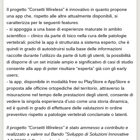
Eventi Vigevano
Il progetto "Corsetti Wireless" è innovativo in quanto propone
Eventi Vigevano
una app che, rispetto alle altre attualmente disponibili, si
caratterizza per le seguenti features:
Eventi Pavia
- si appoggia a una base di esperienze maturate in ambito
Eventi Pavia
scientifico – clinico da parte di Isico nella cura delle patologie
vertebrali; poiché la app è strutturata a sistema esperto, che è
quindi in grado di autoistruirsi sulla base delle informazioni
raccolte durante l’utilizzo da parte di tutti gli utenti, la possibilità
di disporre di un set iniziale ampio e significativo di casi di studio
consente alla app di poter risultare “esperta” già con gli early
users;
- la app, disponibile in modalità free su PlayStore e AppStore e
proposta alle officine ortopediche del territorio, attraverso la
misurazione nel tempo delle prestazioni degli utenti, consente di
vedere la singola esperienza d’uso come una storia dinamica,
ed è quindi in grado di effettuare delle valutazioni in ordine
preventivo rispetto a patologie vertebrali conclamate o latenti.
Il progetto "Corsetti Wireless" è stato ammesso a contributo e
realizzato a valere sul Bando "Sviluppo di Soluzioni Innovative