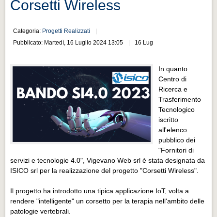
Corsetti Wireless
Distretto industriale
Muoversi a Vigevano
Categoria:
Progetti Realizzati
Muoversi a Vigevano
Pubblicato: Martedì, 16 Luglio 2024 13:05
16 Lug
Cultura e turismo 4.0
In quanto
Cultura e turismo 4.0
Centro di
PROGETTI
Ricerca e
Trasferimento
PROGETTI
Tecnologico
iscritto
Progetti Aperti
all'elenco
Progetti Aperti
pubblico dei
"Fornitori di
Progetti Realizzati
servizi e tecnologie 4.0", Vigevano Web srl è stata designata da
Progetti Realizzati
ISICO srl per la realizzazione del progetto "Corsetti Wireless".
EVENTI
Il progetto ha introdotto una tipica applicazione IoT, volta a
EVENTI
rendere "intelligente" un corsetto per la terapia nell'ambito delle
patologie vertebrali.