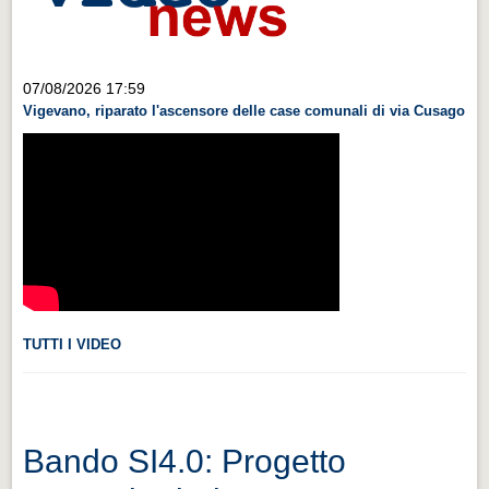
Videonews
Videonews
07/08/2026 17:59
Eventi
Vigevano, riparato l'ascensore delle case comunali di via Cusago
Eventi
CHI SIAMO
CHI SIAMO
CITTÀ
CITTÀ
Guida turistica rapida
TUTTI I VIDEO
Guida turistica rapida
Musica e teatro
Musica e teatro
Bando SI4.0: Progetto
Distretto industriale