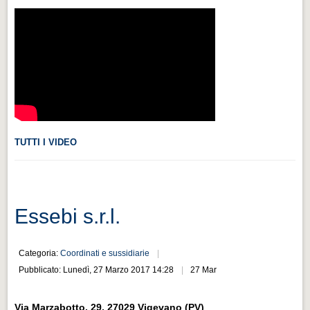
Videonews
Videonews
Eventi
Eventi
CHI SIAMO
CHI SIAMO
TUTTI I VIDEO
CITTÀ
CITTÀ
Guida turistica rapida
Essebi s.r.l.
Guida turistica rapida
Musica e teatro
Categoria:
Coordinati e sussidiarie
Musica e teatro
Pubblicato: Lunedì, 27 Marzo 2017 14:28
27 Mar
Distretto industriale
Via Marzabotto, 29, 27029 Vigevano (PV)