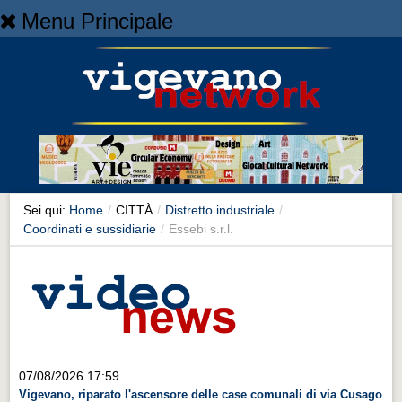
Menu Principale
Home
Home
NEWS
NEWS
Cronaca
Cronaca
Sei qui:
Home
/
CITTÀ
/
Distretto industriale
/
Coordinati e sussidiarie
/
Essebi s.r.l.
Artes et Artificia
Artes et Artificia
Sport
Sport
Territorio
07/08/2026 17:59
Territorio
Vigevano, riparato l'ascensore delle case comunali di via Cusago