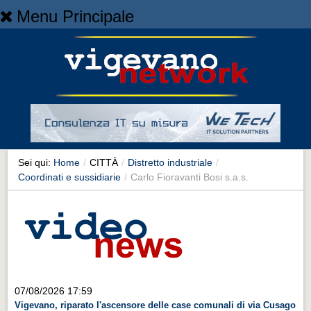
Menu Principale
Home
Home
NEWS
NEWS
Cronaca
Cronaca
Sei qui:
Home
/
CITTÀ
/
Distretto industriale
/
Coordinati e sussidiarie
/
Carlo Fioravanti Bosi s.a.s.
Artes et Artificia
Artes et Artificia
Sport
Sport
Territorio
07/08/2026 17:59
Territorio
Vigevano, riparato l'ascensore delle case comunali di via Cusago