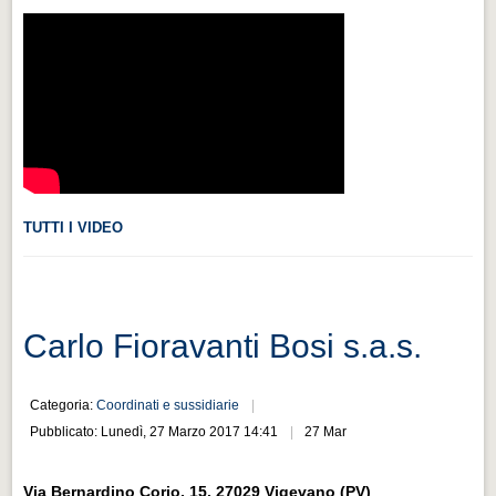
Videonews
Videonews
Eventi
Eventi
CHI SIAMO
CHI SIAMO
TUTTI I VIDEO
CITTÀ
CITTÀ
Guida turistica rapida
Carlo Fioravanti Bosi s.a.s.
Guida turistica rapida
Musica e teatro
Categoria:
Coordinati e sussidiarie
Musica e teatro
Pubblicato: Lunedì, 27 Marzo 2017 14:41
27 Mar
Distretto industriale
Via Bernardino Corio, 15, 27029 Vigevano (PV)