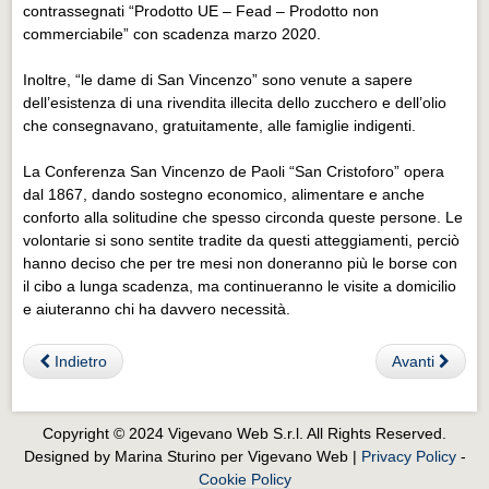
Eventi Vigevano
contrassegnati “Prodotto UE – Fead – Prodotto non
commerciabile” con scadenza marzo 2020.
Eventi Vigevano
Inoltre, “le dame di San Vincenzo” sono venute a sapere
Eventi Pavia
dell’esistenza di una rivendita illecita dello zucchero e dell’olio
Eventi Pavia
che consegnavano, gratuitamente, alle famiglie indigenti.
La Conferenza San Vincenzo de Paoli “San Cristoforo” opera
dal 1867, dando sostegno economico, alimentare e anche
conforto alla solitudine che spesso circonda queste persone. Le
volontarie si sono sentite tradite da questi atteggiamenti, perciò
hanno deciso che per tre mesi non doneranno più le borse con
il cibo a lunga scadenza, ma continueranno le visite a domicilio
e aiuteranno chi ha davvero necessità.
Indietro
Avanti
Copyright © 2024 Vigevano Web S.r.l. All Rights Reserved.
Designed by Marina Sturino per Vigevano Web |
Privacy Policy
-
Cookie Policy