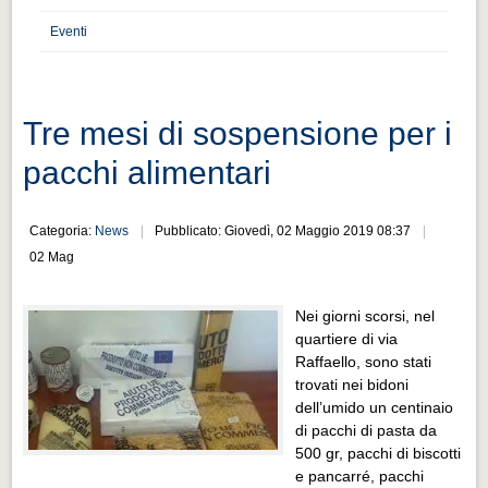
Distretto industriale
Eventi
Muoversi a Vigevano
Muoversi a Vigevano
Cultura e turismo 4.0
Tre mesi di sospensione per i
Cultura e turismo 4.0
pacchi alimentari
PROGETTI
PROGETTI
Categoria:
News
Pubblicato: Giovedì, 02 Maggio 2019 08:37
02 Mag
Progetti Aperti
Progetti Aperti
Nei giorni scorsi, nel
quartiere di via
Progetti Realizzati
Raffaello, sono stati
Progetti Realizzati
trovati nei bidoni
dell’umido un centinaio
EVENTI
di pacchi di pasta da
EVENTI
500 gr, pacchi di biscotti
e pancarré, pacchi