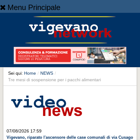
Menu Principale
Home
Home
NEWS
NEWS
Cronaca
Cronaca
Sei qui:
Home
/
NEWS
/
Tre mesi di sospensione per i pacchi alimentari
Artes et Artificia
Artes et Artificia
Sport
Sport
Territorio
07/08/2026 17:59
Territorio
Vigevano, riparato l'ascensore delle case comunali di via Cusago