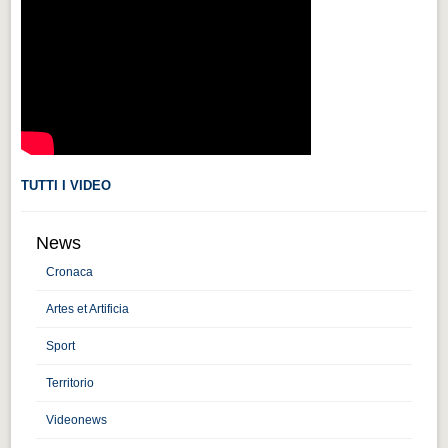
Videonews
Videonews
Eventi
Eventi
CHI SIAMO
CHI SIAMO
TUTTI I VIDEO
CITTÀ
News
CITTÀ
Cronaca
Guida turistica rapida
Artes et Artificia
Guida turistica rapida
Sport
Musica e teatro
Territorio
Musica e teatro
Videonews
Distretto industriale