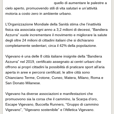
Eventi Vigevano
quello di aumentare le palestre a
cielo aperto, promuovendo stili di vita salutari e un’attività
Eventi Vigevano
motoria a costo zero in ambiente urbano.
Eventi Pavia
L’Organizzazione Mondiale della Sanità stima che l’inattività
Eventi Pavia
fisica sia associata ogni anno a 3,2 milioni di decessi, “Bandiera
Azzurra” vuole incrementare il movimento e migliorare la salute
degli oltre 24 milioni di cittadini italiani che si dichiarano
completamente sedentari, circa il 42% della popolazione.
Vigevano è una delle 8 città italiane insignite della “Bandiera
Azzurra” nel 2019, certificato assegnato ai centri urbani che
offrono ai propri cittadini la possibilità di praticare sport all’aria
aperta in aree e percorsi certificati; le altre città sono
Chianciano Terme, Crotone, Cuneo, Matera, Milano, Roma e
San Donato Milanese.
Vigevano ha diverse associazioni e manifestazioni che
promuovono sia la corsa che il cammino, la Scarpa d’oro,
Escape Vigevano, Buccella Runners, “Gruppo di cammino
Vigevano”, “Vigevano sostenibile” e l’Atlletica Vigevano.