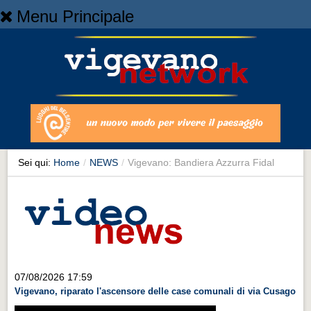
Menu Principale
Home
Home
NEWS
NEWS
Cronaca
Cronaca
Sei qui:
Home
/
NEWS
/
Vigevano: Bandiera Azzurra Fidal
Artes et Artificia
Artes et Artificia
Sport
Sport
Territorio
07/08/2026 17:59
Vigevano, riparato l'ascensore delle case comunali di via Cusago
Territorio