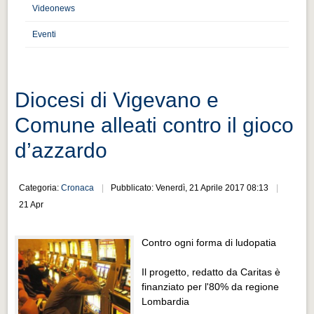
Distretto industriale
Videonews
Muoversi a Vigevano
Eventi
Muoversi a Vigevano
Cultura e turismo 4.0
Diocesi di Vigevano e
Cultura e turismo 4.0
Comune alleati contro il gioco
PROGETTI
d’azzardo
PROGETTI
Progetti Aperti
Categoria:
Cronaca
Pubblicato: Venerdì, 21 Aprile 2017 08:13
Progetti Aperti
21 Apr
Progetti Realizzati
Contro ogni forma di ludopatia
Progetti Realizzati
EVENTI
Il progetto, redatto da Caritas è
finanziato per l'80% da regione
EVENTI
Lombardia