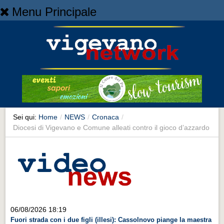
Menu Principale
Home
Home
NEWS
NEWS
Cronaca
Cronaca
Sei qui:
Home
/
NEWS
/
Cronaca
/
Diocesi di Vigevano e Comune alleati contro il gioco d’azzardo
Artes et Artificia
Artes et Artificia
Sport
Sport
Territorio
06/08/2026 18:19
Territorio
Fuori strada con i due figli (illesi): Cassolnovo piange la maestra