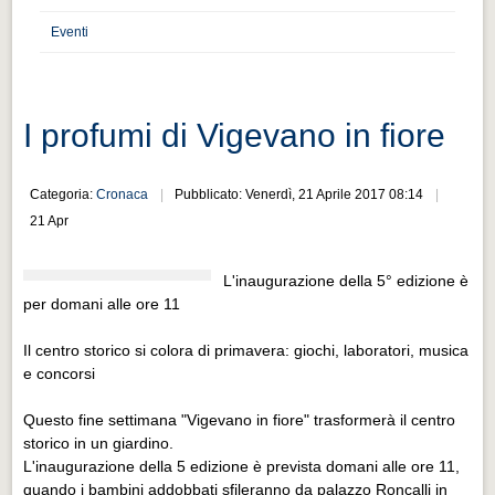
Distretto industriale
Eventi
Muoversi a Vigevano
Muoversi a Vigevano
Cultura e turismo 4.0
I profumi di Vigevano in fiore
Cultura e turismo 4.0
Categoria:
Cronaca
Pubblicato: Venerdì, 21 Aprile 2017 08:14
PROGETTI
21 Apr
PROGETTI
Progetti Aperti
L'inaugurazione della 5° edizione è
per domani alle ore 11
Progetti Aperti
Il centro storico si colora di primavera: giochi, laboratori, musica
Progetti Realizzati
e concorsi
Progetti Realizzati
Questo fine settimana "Vigevano in fiore" trasformerà il centro
EVENTI
storico in un giardino.
EVENTI
L'inaugurazione della 5 edizione è prevista domani alle ore 11,
quando i bambini addobbati sfileranno da palazzo Roncalli in