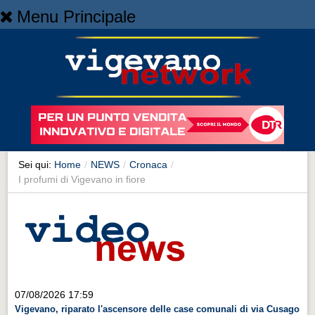
Menu Principale
Home
Home
NEWS
NEWS
Cronaca
Cronaca
Sei qui:
Home
/
NEWS
/
Cronaca
/
I profumi di Vigevano in fiore
Artes et Artificia
Artes et Artificia
Sport
Sport
Territorio
07/08/2026 17:59
Territorio
Vigevano, riparato l'ascensore delle case comunali di via Cusago