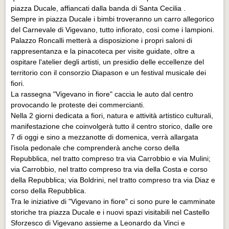
Eventi Vigevano
piazza Ducale, affiancati dalla banda di Santa Cecilia .
Eventi Vigevano
Sempre in piazza Ducale i bimbi troveranno un carro allegorico
del Carnevale di Vigevano, tutto infiorato, così come i lampioni.
Eventi Pavia
Palazzo Roncalli metterà a disposizione i propri saloni di
rappresentanza e la pinacoteca per visite guidate, oltre a
Eventi Pavia
ospitare l'atelier degli artisti, un presidio delle eccellenze del
territorio con il consorzio Diapason e un festival musicale dei
fiori.
La rassegna "Vigevano in fiore" caccia le auto dal centro
provocando le proteste dei commercianti.
Nella 2 giorni dedicata a fiori, natura e attività artistico culturali,
manifestazione che coinvolgerà tutto il centro storico, dalle ore
7 di oggi e sino a mezzanotte di domenica, verrà allargata
l'isola pedonale che comprenderà anche corso della
Repubblica, nel tratto compreso tra via Carrobbio e via Mulini;
via Carrobbio, nel tratto compreso tra via della Costa e corso
della Repubblica; via Boldrini, nel tratto compreso tra via Diaz e
corso della Repubblica.
Tra le iniziative di "Vigevano in fiore" ci sono pure le camminate
storiche tra piazza Ducale e i nuovi spazi visitabili nel Castello
Sforzesco di Vigevano assieme a Leonardo da Vinci e