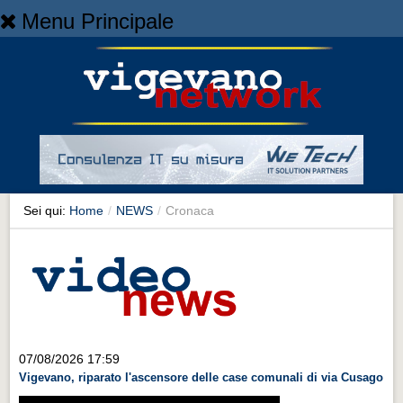
Menu Principale
Home
Home
NEWS
NEWS
Cronaca
Cronaca
Sei qui:
Home
/
NEWS
/
Cronaca
Artes et Artificia
Artes et Artificia
Sport
Sport
Territorio
07/08/2026 17:59
Vigevano, riparato l'ascensore delle case comunali di via Cusago
Territorio