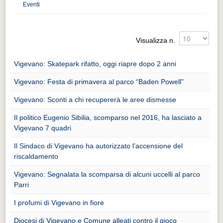
Distretto industriale
Eventi
Muoversi a Vigevano
Muoversi a Vigevano
Visualizza n.
Cultura e turismo 4.0
Vigevano: Skatepark rifatto, oggi riapre dopo 2 anni
Cultura e turismo 4.0
Vigevano: Festa di primavera al parco “Baden Powell”
PROGETTI
Vigevano: Sconti a chi recupererà le aree dismesse
PROGETTI
Il politico Eugenio Sibilia, scomparso nel 2016, ha lasciato a
Progetti Aperti
Vigevano 7 quadri
Progetti Aperti
Il Sindaco di Vigevano ha autorizzato l’accensione del
riscaldamento
Progetti Realizzati
Progetti Realizzati
Vigevano: Segnalata la scomparsa di alcuni uccelli al parco
Parri
EVENTI
I profumi di Vigevano in fiore
EVENTI
Diocesi di Vigevano e Comune alleati contro il gioco