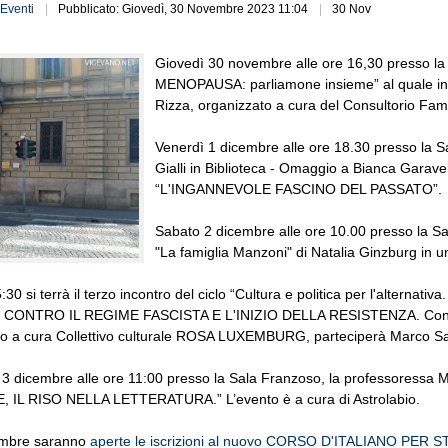
Eventi
Pubblicato: Giovedì, 30 Novembre 2023 11:04
30 Nov
Giovedì 30 novembre alle ore 16,30 presso la Sa
MENOPAUSA: parliamone insieme” al quale inte
Rizza, organizzato a cura del Consultorio Fami
Venerdì 1 dicembre alle ore 18.30 presso la Sal
Gialli in Biblioteca - Omaggio a Bianca Garave
“L'INGANNEVOLE FASCINO DEL PASSATO”.
Sabato 2 dicembre alle ore 10.00 presso la Sala
"La famiglia Manzoni" di Natalia Ginzburg in un 
:30 si terrà il terzo incontro del ciclo “Cultura e politica per l'alternati
CONTRO IL REGIME FASCISTA E L'INIZIO DELLA RESISTENZA. Contesto 
to a cura Collettivo culturale ROSA LUXEMBURG, parteciperà Marco Sa
 dicembre alle ore 11:00 presso la Sala Franzoso, la professoressa M
 IL RISO NELLA LETTERATURA.” L’evento è a cura di Astrolabio.
embre saranno
aperte le iscrizioni al nuovo CORSO D'ITALIANO PER 