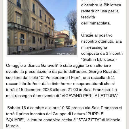
Distretto industriale
dicembre la Biblioteca
resterà chiusa per la
Muoversi a Vigevano
festività
Muoversi a Vigevano
dell'Immacolata.
Cultura e turismo 4.0
Grazie al positivo
Cultura e turismo 4.0
riscontro ottenuto, alla
mini-rassegna
PROGETTI
composta da 3 incontri
“Gialli in biblioteca -
PROGETTI
Omaggio a Bianca Garavelli” è stato aggiunto un ulteriore
evento: la presentazione da parte dell’autore Giorgio Rizzi del
Progetti Aperti
suo libro dal titolo “Ci Penseranno I Fiori”, una raccolta di 11
Progetti Aperti
racconti thriller/noir dalle tinte horror e soprannaturali che si
terrà il 15 dicembre 2023 alle ore 21:00 in Sala Franzoso. La
Progetti Realizzati
mini-rassegna è un evento di “VIGEVANO PER LA LETTURA”.
Progetti Realizzati
Sabato 16 dicembre alle ore 10:30 presso ola Sala Franzoso si
EVENTI
terrà il primo incontro del Gruppo di Lettura “PURPLE
EVENTI
SQUARE”, la lettura condivisa scelta è ”STAI ZITTA” di Michela
Murgia.