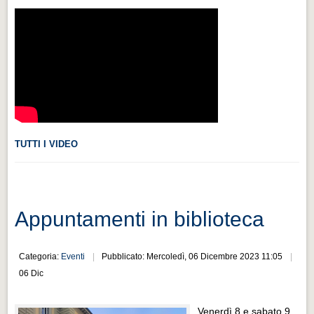
Videonews
Videonews
Eventi
Eventi
CHI SIAMO
CHI SIAMO
TUTTI I VIDEO
CITTÀ
CITTÀ
Guida turistica rapida
Appuntamenti in biblioteca
Guida turistica rapida
Musica e teatro
Categoria:
Eventi
Pubblicato: Mercoledì, 06 Dicembre 2023 11:05
Musica e teatro
06 Dic
Distretto industriale
Venerdì 8 e sabato 9