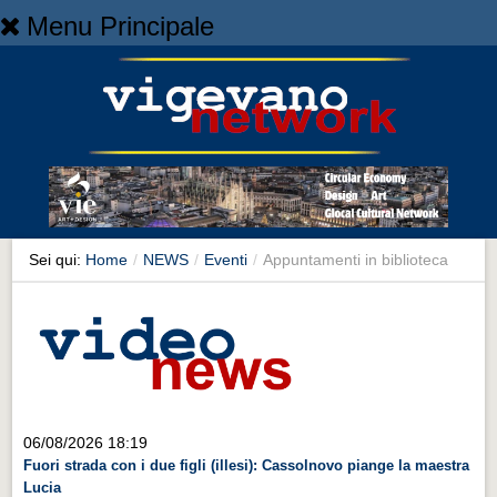
Menu Principale
Home
Home
NEWS
NEWS
Cronaca
Cronaca
Sei qui:
Home
/
NEWS
/
Eventi
/
Appuntamenti in biblioteca
Artes et Artificia
Artes et Artificia
Sport
Sport
Territorio
06/08/2026 18:19
Fuori strada con i due figli (illesi): Cassolnovo piange la maestra
Territorio
Lucia