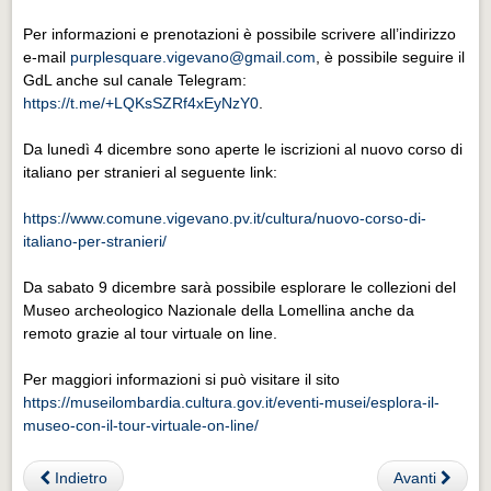
Eventi Vigevano
Per informazioni e prenotazioni è possibile scrivere all’indirizzo
Eventi Vigevano
e-mail
purplesquare.vigevano@gmail.com
, è possibile seguire il
GdL anche sul canale Telegram:
Eventi Pavia
https://t.me/+LQKsSZRf4xEyNzY0
.
Eventi Pavia
Da lunedì 4 dicembre sono aperte le iscrizioni al nuovo corso di
italiano per stranieri al seguente link:
https://www.comune.vigevano.pv.it/cultura/nuovo-corso-di-
italiano-per-stranieri/
Da sabato 9 dicembre sarà possibile esplorare le collezioni del
Museo archeologico Nazionale della Lomellina anche da
remoto grazie al tour virtuale on line.
Per maggiori informazioni si può visitare il sito
https://museilombardia.cultura.gov.it/eventi-musei/esplora-il-
museo-con-il-tour-virtuale-on-line/
Indietro
Avanti