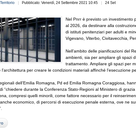
Territorio
Pubblicato: Venerdì, 24 Settembre 2021 10:45
24 Set
Nel Pnrr è previsto un investimento p
al 2026, da destinare alla costruzione
di istituti penitenziari per adulti e 
Vigevano, Viterbo, Civitavecchia, Pe
Nell'ambito delle pianificazioni del Re
ambienti, sia per ampliare gli spazi di
trattamento. Ampliare gli spazi per m
 l'architettura per creare le condizioni materiali affinché l'esecuzione 
regionali dell’Emilia Romagna, Pd ed Emilia Romagna Coraggiosa, hanno,
i “chiedere durante la Conferenza Stato-Regioni al Ministero di grazia e gius
 pena, compresi quelli minorili, come fattore necessario per il reinseriment
anche economico, di percorsi di esecuzione penale esterna, ove ne sussis
”.
ro