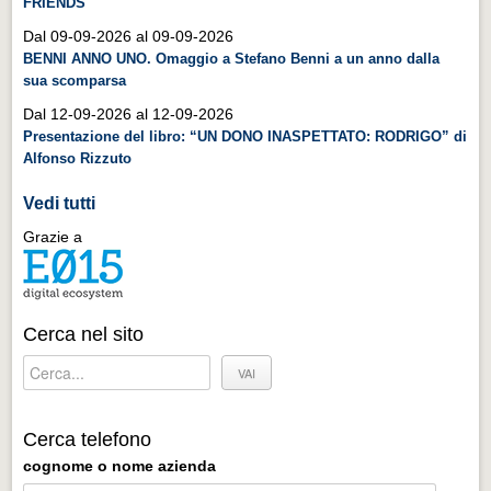
FRIENDS
Distretto industriale
Dal 09-09-2026 al 09-09-2026
Muoversi a Vigevano
BENNI ANNO UNO. Omaggio a Stefano Benni a un anno dalla
sua scomparsa
Muoversi a Vigevano
Dal 12-09-2026 al 12-09-2026
Cultura e turismo 4.0
Presentazione del libro: “UN DONO INASPETTATO: RODRIGO” di
Cultura e turismo 4.0
Alfonso Rizzuto
PROGETTI
Vedi tutti
PROGETTI
Grazie a
Progetti Aperti
Progetti Aperti
Cerca nel sito
Progetti Realizzati
Progetti Realizzati
EVENTI
Cerca telefono
EVENTI
cognome o nome azienda