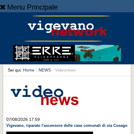
Menu Principale
Home
Home
NEWS
NEWS
Cronaca
Cronaca
Sei qui:
Home
/
NEWS
/
Videonews
Artes et Artificia
Artes et Artificia
Sport
Sport
Territorio
07/08/2026 17:59
Vigevano, riparato l'ascensore delle case comunali di via Cusago
Territorio