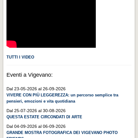
Videonews
Videonews
Eventi
Eventi
CHI SIAMO
CHI SIAMO
TUTTI I VIDEO
CITTÀ
Eventi a Vigevano:
CITTÀ
Dal 23-05-2026 al 26-09-2026
Guida turistica rapida
VIVERE CON PIÙ LEGGEREZZA: un percorso semplice tra
Guida turistica rapida
pensieri, emozioni e vita quotidiana
Musica e teatro
Dal 25-07-2026 al 30-08-2026
QUESTA ESTATE CIRCONDATI DI ARTE
Musica e teatro
Dal 04-09-2026 al 06-09-2026
Distretto industriale
GRANDE MOSTRA FOTOGRAFICA DEI VIGEVANO PHOTO