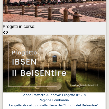
Videonews
Videonews
Eventi
Progetti in corso:
Eventi
CHI SIAMO
CHI SIAMO
CITTÀ
CITTÀ
Guida turistica rapida
Guida turistica rapida
Musica e teatro
Musica e teatro
Bando Rafforza & Innova: Progetto IBSEN
Regione Lombardia
Distretto industriale
Progetto di sviluppo della filiera dei “Luoghi del Belsentire”